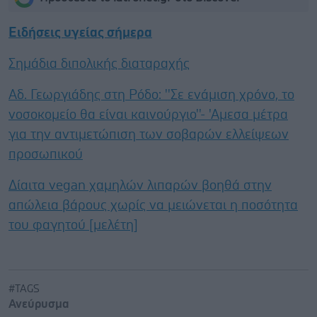
Ειδήσεις υγείας σήμερα
Σημάδια διπολικής διαταραχής
Αδ. Γεωργιάδης στη Ρόδο: ''Σε ενάμιση χρόνο, το
νοσοκομείο θα είναι καινούργιο''- 'Αμεσα μέτρα
για την αντιμετώπιση των σοβαρών ελλείψεων
προσωπικού
Δίαιτα vegan χαμηλών λιπαρών βοηθά στην
απώλεια βάρους χωρίς να μειώνεται η ποσότητα
του φαγητού [μελέτη]
#TAGS
Ανεύρυσμα