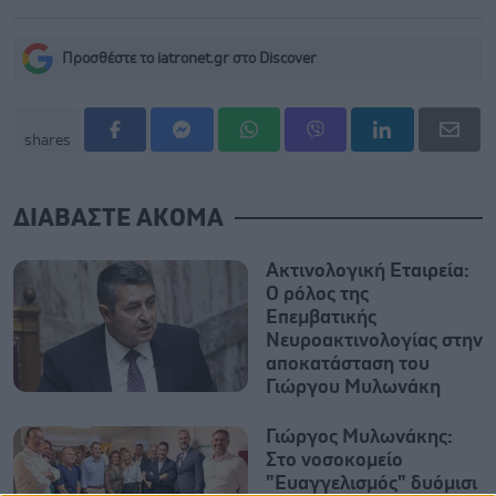
Προσθέστε το iatronet.gr στο Discover
shares
ΔΙΑΒΑΣΤΕ ΑΚΟΜΑ
Ακτινολογική Εταιρεία:
Ο ρόλος της
Επεμβατικής
Νευροακτινολογίας στην
αποκατάσταση του
Γιώργου Μυλωνάκη
Γιώργος Μυλωνάκης:
Στο νοσοκομείο
"Ευαγγελισμός" δυόμισι