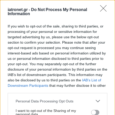
μήνες μετά τη ρήξη
ανευρύσματος
iatronet.gr -
Do Not Process My Personal
Information
Βγήκε από τη ΜΕΘ ο Γ.
If you wish to opt-out of the sale, sharing to third parties, or
Μυλωνάκης - Το
processing of your personal or sensitive information for
ανακοινωθέν από το
targeted advertising by us, please use the below opt-out
νοσοκομείο
section to confirm your selection. Please note that after your
"Ευαγγελισμός"
opt-out request is processed you may continue seeing
interest-based ads based on personal information utilized by
us or personal information disclosed to third parties prior to
Ανεύρυσμα κοιλιακής
your opt-out. You may separately opt-out of the further
αορτής: Παράγοντες
disclosure of your personal information by third parties on the
κινδύνου, συμπτώματα
IAB’s list of downstream participants. This information may
και θεραπεία
also be disclosed by us to third parties on the
IAB’s List of
Downstream Participants
that may further disclose it to other
third parties.
Γονιδιακός "διακόπτης"
Please note that this website/app uses one or more Google
Personal Data Processing Opt Outs
προστατεύει την αορτή
services and may gather and store information including but
από ανευρύσματα
not limited to your visit or usage behaviour. You may click to
I want to opt-out of the Sharing of my
personal data.