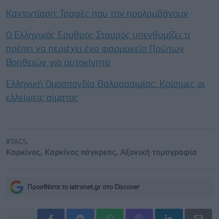
Καντιντίαση: Τροφές που την προλαμβάνουν
Ο Ελληνικός Ερυθρός Σταυρός υπενθυμίζει τι
πρέπει να περιέχει ένα φαρμακείο Πρώτων
Βοηθειών για αυτοκίνητο
Ελληνική Ομοσπονδία Θαλασσαιμίας: Κρίσιμες οι
ελλείψεις αίματος
#TAGS
Καρκίνος
,
Καρκίνος πάγκρεας
,
Αξονική τομογραφία
Προσθέστε το iatronet.gr στο Discover