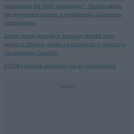
νοσοκομείο θα είναι καινούργιο''- 'Αμεσα μέτρα
για την αντιμετώπιση των σοβαρών ελλείψεων
προσωπικού
Δίαιτα vegan χαμηλών λιπαρών βοηθά στην
απώλεια βάρους χωρίς να μειώνεται η ποσότητα
του φαγητού [μελέτη]
Ο FDA ενέκρινε φάρμακο για τη ναρκοληψία