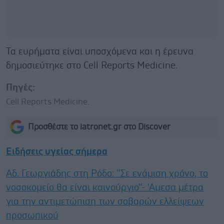
Τα ευρήματα είναι υποσχόμενα και η έρευνα
δημοσιεύτηκε στο Cell Reports Medicine.
Πηγές:
Cell Reports Medicine.
Προσθέστε το iatronet.gr στο Discover
Ειδήσεις υγείας σήμερα
Αδ. Γεωργιάδης στη Ρόδο: ''Σε ενάμιση χρόνο, το
νοσοκομείο θα είναι καινούργιο''- 'Αμεσα μέτρα
για την αντιμετώπιση των σοβαρών ελλείψεων
προσωπικού