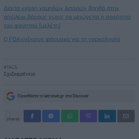
Δίαιτα vegan χαμηλών λιπαρών βοηθά στην
απώλεια βάρους χωρίς να μειώνεται η ποσότητα
του φαγητού [μελέτη]
Ο FDA ενέκρινε φάρμακο για τη ναρκοληψία
#TAGS
Σχιζοφρένεια
Προσθέστε το iatronet.gr στο Discover
shares