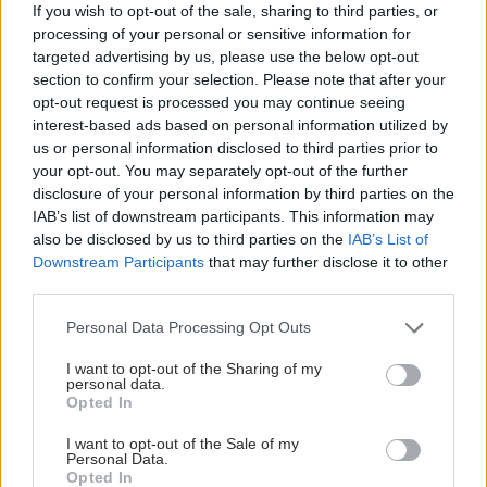
If you wish to opt-out of the sale, sharing to third parties, or
processing of your personal or sensitive information for
targeted advertising by us, please use the below opt-out
section to confirm your selection. Please note that after your
opt-out request is processed you may continue seeing
interest-based ads based on personal information utilized by
ΜΠΕΙΤΕ ΣΤΗ ΣΥΖΗΤΗΣΗ
Loading...
us or personal information disclosed to third parties prior to
your opt-out. You may separately opt-out of the further
disclosure of your personal information by third parties on the
IAB’s list of downstream participants. This information may
also be disclosed by us to third parties on the
IAB’s List of
Προσθήκη Σχολίου
Downstream Participants
that may further disclose it to other
third parties.
Please note that this website/app uses one or more Google
Personal Data Processing Opt Outs
services and may gather and store information including but
not limited to your visit or usage behaviour. You may click to
I want to opt-out of the Sharing of my
personal data.
grant or deny consent to Google and its third-party tags to
Opted In
use your data for below specified purposes in below Google
consent section.
I want to opt-out of the Sale of my
Personal Data.
Opted In