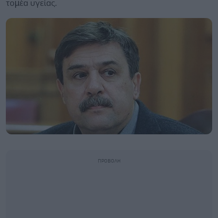
τοµέα υγείας.