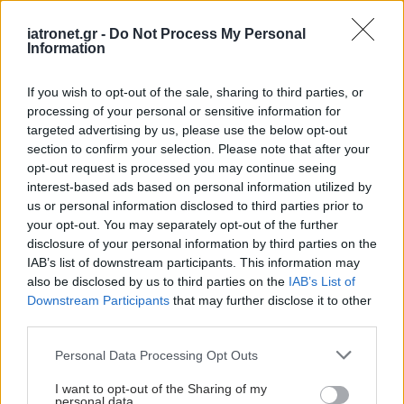
iatronet.gr -
Do Not Process My Personal
Information
If you wish to opt-out of the sale, sharing to third parties, or
processing of your personal or sensitive information for
targeted advertising by us, please use the below opt-out
section to confirm your selection. Please note that after your
opt-out request is processed you may continue seeing
interest-based ads based on personal information utilized by
Προσθέστε το iatronet.gr στο Discover
us or personal information disclosed to third parties prior to
your opt-out. You may separately opt-out of the further
Ειδήσεις υγείας σήμερα
disclosure of your personal information by third parties on the
IAB’s list of downstream participants. This information may
Φρούτα, σακχαρώδης διαβήτης και καλοκαίρι
also be disclosed by us to third parties on the
IAB’s List of
Downstream Participants
that may further disclose it to other
Σημάδια διπολικής διαταραχής
third parties.
Please note that this website/app uses one or more Google
Αδ. Γεωργιάδης στη Ρόδο: ''Σε ενάμιση χρόνο, το
Personal Data Processing Opt Outs
services and may gather and store information including but
νοσοκομείο θα είναι καινούργιο''- 'Αμεσα μέτρα
not limited to your visit or usage behaviour. You may click to
I want to opt-out of the Sharing of my
personal data.
για την αντιμετώπιση των σοβαρών ελλείψεων