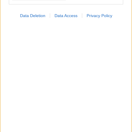
Data Deletion
Data Access
Privacy Policy
Ποιοτικές υπηρεσίες
υγείας για όλους
Μεγάλος ο στόχος,
μεγάλες οι αλλαγές
ΔΕΙΤΕ ΕΠΙΣΗΣ