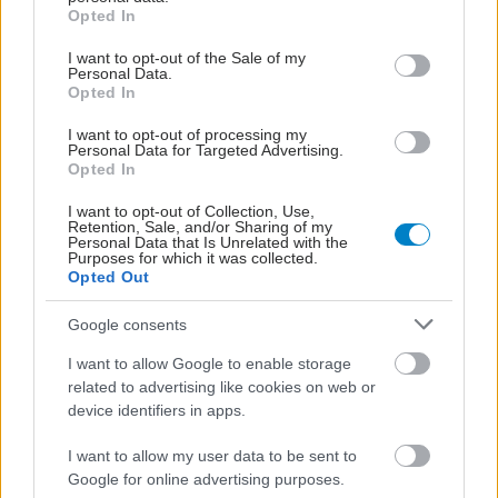
grant or deny consent to Google and its third-party tags to
Opted In
use your data for below specified purposes in below Google
προσωπικού
consent section.
I want to opt-out of the Sale of my
Personal Data.
Opted In
#TAGS
I want to opt-out of processing my
Personal Data for Targeted Advertising.
Health + Care 2022
Opted In
I want to opt-out of Collection, Use,
Retention, Sale, and/or Sharing of my
Προσθέστε το iatronet.gr στο Discover
Personal Data that Is Unrelated with the
Purposes for which it was collected.
Opted Out
shares
Google consents
I want to allow Google to enable storage
related to advertising like cookies on web or
ΔΙΑΒΑΣΤΕ ΑΚΟΜΑ
device identifiers in apps.
Η επανάσταση της
I want to allow my user data to be sent to
Υγείας!
Google for online advertising purposes.