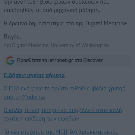
την ανάπτυξη βιοιατρικών συσκευών που
υποβοηθώνται από μηχανική μάθηση.
Η έρευνα δημοσιεύτηκε στο npj Digital Medicine.
Πηγές:
npj Digital Medicine, University of Washington
Προσθέστε το iatronet.gr στο Discover
Ειδήσεις υγείας σήμερα
Ο FDA ενέκρινε το πρώτο mRNA εμβόλιο γρίπης
από τη Moderna
Ο καλός ύπνος μπορεί να συμβάλλει στην καλή
σχολική επίδοση των εφήβων
Το νέο στοίχημα της ΜΕΒΓΑΛ βρίσκεται εκτός