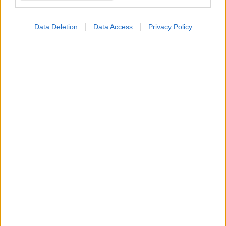
Data Deletion
Data Access
Privacy Policy
ΜΠΕΙΤΕ ΣΤΗ ΣΥΖΗΤΗΣΗ
Loading...
Προσθήκη Σχολίου
ΣΗΜΕΡΑ ΣΤΟ IATRONET.GR