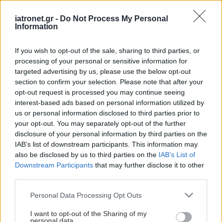
iatronet.gr -
Do Not Process My Personal
Information
If you wish to opt-out of the sale, sharing to third parties, or
processing of your personal or sensitive information for
targeted advertising by us, please use the below opt-out
section to confirm your selection. Please note that after your
opt-out request is processed you may continue seeing
Πέμπτη, 17 Ιουλίου 2025, 10:00
interest-based ads based on personal information utilized by
Εντυπωσιακά οφέλη σε ασθενείς με ΧΑΠ μετά
us or personal information disclosed to third parties prior to
από πρόγραμμα άσκησης/αποκατάστασης
your opt-out. You may separately opt-out of the further
disclosure of your personal information by third parties on the
Τι δείχνουν τα αποτελέσματα πιλοτικού προγράμματος της
IAB’s list of downstream participants. This information may
Ελληνικής Πνευμονολογικής Εταιρείας σε Αθήνα και
also be disclosed by us to third parties on the
IAB’s List of
Θεσσαλονίκη. Μιλούν στο iatronet.gr η πνευμονολόγος
Downstream Participants
that may further disclose it to other
Α.Μπούτου και η εργοφυσιολόγος Κ.Δίπλα.
third parties.
Please note that this website/app uses one or more Google
Personal Data Processing Opt Outs
services and may gather and store information including but
not limited to your visit or usage behaviour. You may click to
I want to opt-out of the Sharing of my
personal data.