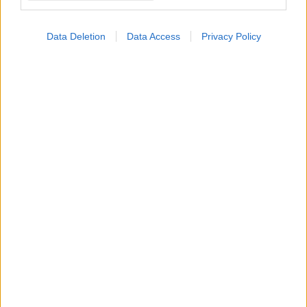
Data Deletion
Data Access
Privacy Policy
Παρασκευή, 09 Μαΐου 2025, 10:13
Υψηλότερος κίνδυνος ΧΑΠ για τις γυναίκες
ακόμα και χωρίς ιστορικό καπνίσματος [μελέτη]
Γυναίκες με ΧΑΠ ήταν πιο πιθανό να μην έχουν καπνίσει ποτέ
τσιγάρο έναντι των αντρών με ΧΑΠ (26.5% έναντι 14%).