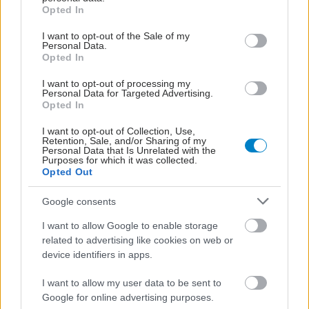
grant or deny consent to Google and its third-party tags to
Opted In
use your data for below specified purposes in below Google
consent section.
I want to opt-out of the Sale of my
Personal Data.
Opted In
I want to opt-out of processing my
Personal Data for Targeted Advertising.
Opted In
I want to opt-out of Collection, Use,
Retention, Sale, and/or Sharing of my
Personal Data that Is Unrelated with the
Δευτέρα, 07 Ιουλίου 2025, 07:10
Purposes for which it was collected.
Opted Out
Aναθεώρηση των οδηγιών για την Χρόνια
Αποφρακτική Πνευμονοπάθεια
Google consents
Τελική ανακοίνωση αναμένεται το 2026
I want to allow Google to enable storage
related to advertising like cookies on web or
device identifiers in apps.
I want to allow my user data to be sent to
Google for online advertising purposes.