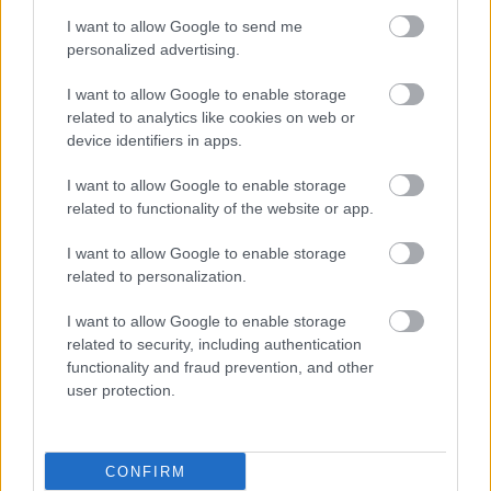
I want to allow Google to send me
personalized advertising.
I want to allow Google to enable storage
related to analytics like cookies on web or
device identifiers in apps.
I want to allow Google to enable storage
related to functionality of the website or app.
Πέμπτη, 26 Ιουνίου 2025, 08:00
Ποια εταιρεία επιχειρεί να λύσει το μυστήριο με
I want to allow Google to enable storage
τη ΧΑΠ - Ο ρόλος της βιολογικής θεραπείας
related to personalization.
Η πάθηση, μόνο στην Αμερική επηρεάζει 14,2 εκατομμύρια
I want to allow Google to enable storage
(6,5%) ενήλικες.
related to security, including authentication
functionality and fraud prevention, and other
user protection.
CONFIRM