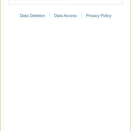
Προσθήκη Σχολίου
Data Deletion
Data Access
Privacy Policy
ΣΗΜΕΡΑ ΣΤΟ IATRONET.GR
Σημάδια διπολικής διαταραχής