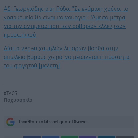
Αδ. Γεωργιάδης στη Ρόδο: ''Σε ενάμιση χρόνο, το
νοσοκομείο θα είναι καινούργιο''- 'Αμεσα μέτρα
για την αντιμετώπιση των σοβαρών ελλείψεων
προσωπικού
Δίαιτα vegan χαμηλών λιπαρών βοηθά στην
απώλεια βάρους χωρίς να μειώνεται η ποσότητα
του φαγητού [μελέτη]
#TAGS
Παχυσαρκία
Προσθέστε το iatronet.gr στο Discover