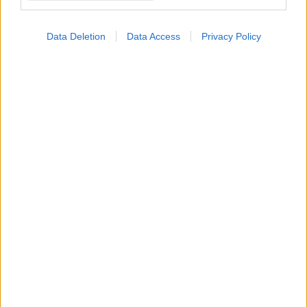
μειώνει τις εξάρσεις της
ΧΑΠ
Data Deletion
Data Access
Privacy Policy
ΔΕΙΤΕ ΕΠΙΣΗΣ