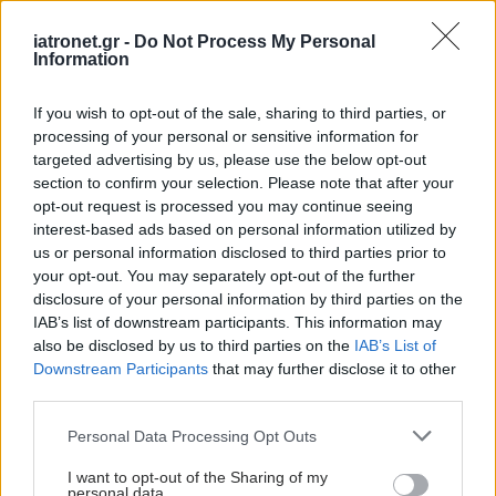
Ειδήσεις υγείας σήμερα
iatronet.gr -
Do Not Process My Personal
Information
Διευθέτηση των αποζημιώσεων των
Στρατιωτικών Ιατρών μετά από αίτημα του ΙΣΑ
If you wish to opt-out of the sale, sharing to third parties, or
processing of your personal or sensitive information for
Διαταραχή μετατραυματικού στρες: Ουσία της
targeted advertising by us, please use the below opt-out
ιατρικής κάνναβης μειώνει τους εφιάλτες
section to confirm your selection. Please note that after your
opt-out request is processed you may continue seeing
Δήμος Κασσάνδρας: Αίρεται η απαγόρευση για τη
interest-based ads based on personal information utilized by
us or personal information disclosed to third parties prior to
χρήση του νερού στη Σίβηρη
your opt-out. You may separately opt-out of the further
disclosure of your personal information by third parties on the
IAB’s list of downstream participants. This information may
also be disclosed by us to third parties on the
IAB’s List of
#TAGS
Downstream Participants
that may further disclose it to other
Χρόνια αποφρακτική πνευμονοπάθεια ΧΑΠ
third parties.
Please note that this website/app uses one or more Google
Personal Data Processing Opt Outs
services and may gather and store information including but
Προσθέστε το iatronet.gr στο Discover
not limited to your visit or usage behaviour. You may click to
I want to opt-out of the Sharing of my
personal data.