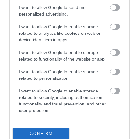
Διαφορές μεταξύ
ανδρών και γυναικών
I want to allow Google to send me
στη ΧΑΠ [μελέτη]
personalized advertising.
I want to allow Google to enable storage
related to analytics like cookies on web or
device identifiers in apps.
Σύγχρονες παρεμβάσεις
για την ισότιμη
I want to allow Google to enable storage
πρόσβαση των ασθενών
related to functionality of the website or app.
με ΧΑΠ στην Υγεία
I want to allow Google to enable storage
related to personalization.
Γυναίκες και πνεύμονες:
I want to allow Google to enable storage
Πιο ευάλωτες στη ΧΑΠ
related to security, including authentication
και λιγότερο
functionality and fraud prevention, and other
διαγνωσμένες
user protection.
Πειραματικό φάρμακο
CONFIRM