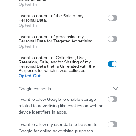
grant or deny consent to Google and its third-party tags to
Opted In
use your data for below specified purposes in below Google
shares
consent section.
I want to opt-out of the Sale of my
Personal Data.
Opted In
ΔΙΑΒΑΣΤΕ ΑΚΟΜΑ
I want to opt-out of processing my
Personal Data for Targeted Advertising.
Opted In
Ο Πρόεδρος της
Δημοκρατίας υπέγραψε
I want to opt-out of Collection, Use,
τη Χάρτα της ΕΠΕ
Retention, Sale, and/or Sharing of my
Personal Data that Is Unrelated with the
Purposes for which it was collected.
Opted Out
Google consents
Προειδοποίηση για ΧΑΠ:
Η αντίσταση των
I want to allow Google to enable storage
αεραγωγών προβλέπει
related to advertising like cookies on web or
μελλοντική απώλεια της
device identifiers in apps.
πνευμονικής λειτουργίας
I want to allow my user data to be sent to
Google for online advertising purposes.