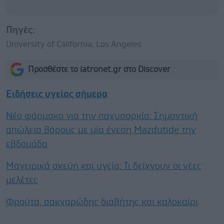
Πηγές:
University of California, Los Angeles
Προσθέστε το iatronet.gr στο Discover
Ειδήσεις υγείας σήμερα
Νέο φάρμακο για την παχυσαρκία: Σημαντική
απώλεια βάρους με μία ένεση Mazdutide την
εβδομάδα
Μαγειρικά σκεύη και υγεία: Τι δείχνουν οι νέες
μελέτες
Φρούτα, σακχαρώδης διαβήτης και καλοκαίρι