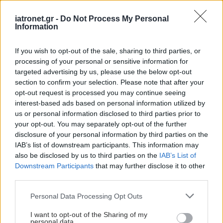
Ειδήσεις υγείας σήμερα
iatronet.gr -
Do Not Process My Personal
Information
Νέο φάρμακο για την παχυσαρκία: Σημαντική
If you wish to opt-out of the sale, sharing to third parties, or
απώλεια βάρους με μία ένεση Mazdutide την
processing of your personal or sensitive information for
εβδομάδα
targeted advertising by us, please use the below opt-out
section to confirm your selection. Please note that after your
Μαγειρικά σκεύη και υγεία: Τι δείχνουν οι νέες
opt-out request is processed you may continue seeing
μελέτες
interest-based ads based on personal information utilized by
us or personal information disclosed to third parties prior to
Φρούτα, σακχαρώδης διαβήτης και καλοκαίρι
your opt-out. You may separately opt-out of the further
disclosure of your personal information by third parties on the
IAB’s list of downstream participants. This information may
also be disclosed by us to third parties on the
IAB’s List of
Downstream Participants
that may further disclose it to other
#TAGS
third parties.
Αλτσχάιμερ
,
Αντισώματα
Please note that this website/app uses one or more Google
Personal Data Processing Opt Outs
services and may gather and store information including but
not limited to your visit or usage behaviour. You may click to
I want to opt-out of the Sharing of my
Προσθέστε το iatronet.gr στο Discover
personal data.