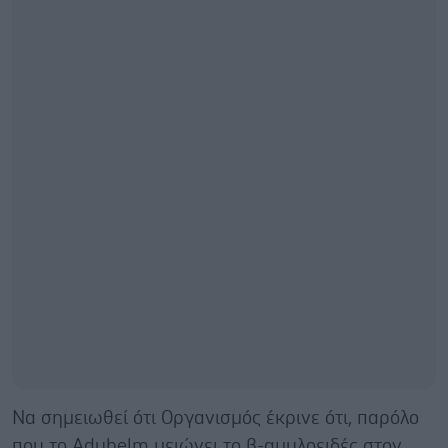
Να σημειωθεί ότι Οργανισμός έκρινε ότι, παρόλο
που το Aduhelm μειώνει το β-αμυλοειδές στον