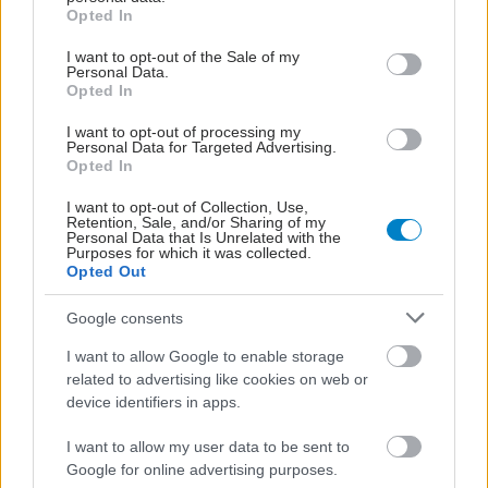
grant or deny consent to Google and its third-party tags to
Opted In
use your data for below specified purposes in below Google
consent section.
I want to opt-out of the Sale of my
shares
Personal Data.
Opted In
I want to opt-out of processing my
ΔΙΑΒΑΣΤΕ ΑΚΟΜΑ
Personal Data for Targeted Advertising.
Opted In
Νέα δεδομένα: Όφελος
I want to opt-out of Collection, Use,
από μονοκλωνικό
Retention, Sale, and/or Sharing of my
αντίσωμα στο πρώιμο
Personal Data that Is Unrelated with the
Purposes for which it was collected.
Αλτσχάιμερ
Opted Out
Google consents
Εξέταση αίματος
I want to allow Google to enable storage
προβλέπει τον κίνδυνο
related to advertising like cookies on web or
Αλτσχάιμερ έως 10
device identifiers in apps.
χρόνια πριν την
εμφάνιση συμπτωμάτων
I want to allow my user data to be sent to
[μελέτη]
Google for online advertising purposes.