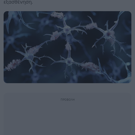
εξασθένηση.