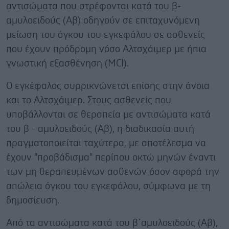
αντισώματα που στρέφονται κατά του β-
αμυλοειδούς (Αβ) οδηγούν σε επιταχυνόμενη
μείωση του όγκου του εγκεφάλου σε ασθενείς
που έχουν πρόδρομη νόσο Αλτσχάιμερ με ήπια
γνωστική εξασθένηση (MCI).
Ο εγκέφαλος συρρικνώνεται επίσης στην άνοια
και το Αλτσχάιμερ. Στους ασθενείς που
υποβάλλονται σε θεραπεία με αντισώματα κατά
του β - αμυλοειδούς (Αβ), η διαδικασία αυτή
πραγματοποιείται ταχύτερα, με αποτέλεσμα να
έχουν "προβάδισμα" περίπου οκτώ μηνών έναντι
των μη θεραπευμένων ασθενών όσον αφορά την
απώλεια όγκου του εγκεφάλου, σύμφωνα με τη
δημοσίευση.
Από τα αντισώματα κατά του β΄αμυλοειδούς (Αβ),