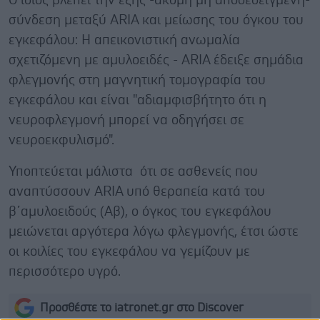
Ο ίδιος βλέπει την εξής -ακόμη μη αποδεδειγμένη-
σύνδεση μεταξύ ARIA και μείωσης του όγκου του
εγκεφάλου: Η απεικονιστική ανωμαλία
σχετιζόμενη με αμυλοειδές - ARIA έδειξε σημάδια
φλεγμονής στη μαγνητική τομογραφία του
εγκεφάλου και είναι "αδιαμφισβήτητο ότι η
νευροφλεγμονή μπορεί να οδηγήσει σε
νευροεκφυλισμό".
Υποπτεύεται μάλιστα ότι σε ασθενείς που
αναπτύσσουν ARIA υπό θεραπεία κατά του
β΄αμυλοειδούς (Αβ), ο όγκος του εγκεφάλου
μειώνεται αργότερα λόγω φλεγμονής, έτσι ώστε
οι κοιλίες του εγκεφάλου να γεμίζουν με
περισσότερο υγρό.
Προσθέστε το iatronet.gr στο Discover