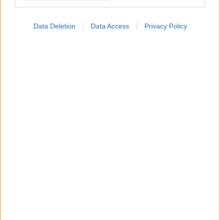
Alzheimer: Διαθέσιμη
και στην Ελλάδα η
πρώτη εξέταση αίματος
Data Deletion
Data Access
Privacy Policy
που μπορεί να συμβάλει
στον αποκλεισμό της
νόσου
ΔΕΙΤΕ ΕΠΙΣΗΣ