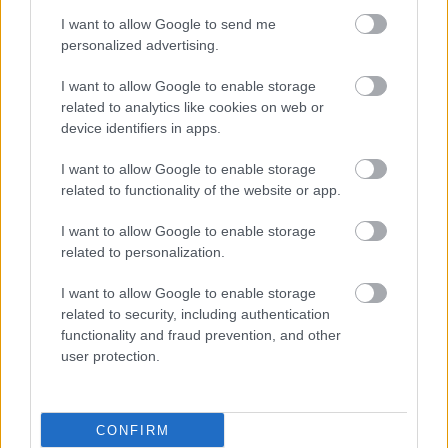
Ο πιλότος ήρωας ''Σάλι''
I want to allow Google to send me
Σάλενμπεργκερ που
personalized advertising.
προσθαλάσσωσε
αεροπλάνο στον ποταμό
I want to allow Google to enable storage
Χάντσον διαγνώστηκε
related to analytics like cookies on web or
με Αλτσχάιμερ
device identifiers in apps.
Χαμηλή πίεση και
I want to allow Google to enable storage
Alzheimer: Τι
related to functionality of the website or app.
αποκαλύπτει νέα μελέτη
I want to allow Google to enable storage
related to personalization.
I want to allow Google to enable storage
Ήπια γνωστική
related to security, including authentication
εξασθένηση: Τι είναι και
functionality and fraud prevention, and other
πώς τη διαχειριζόμαστε
user protection.
CONFIRM