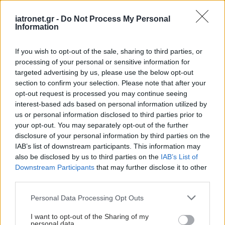
κλίμακα υπνηλίας κατά Epworth. Ζητάει από το
άτομο να βαθμολογήσει την πιθανότητα να
iatronet.gr -
Do Not Process My Personal
Information
αποκοιμηθεί σε διάφορες καθημερινές
καταστάσεις. Τα συμπτώματα της υπνικής
If you wish to opt-out of the sale, sharing to third parties, or
άπνοιας, όπως το ροχαλητό και οι μαρτυρίες
processing of your personal or sensitive information for
άπνοιας, είναι επίσης πιθανό να αναφερθούν από
targeted advertising by us, please use the below opt-out
section to confirm your selection. Please note that after your
το άτομο που κοιμάται στο κρεβάτι μαζί τους.
opt-out request is processed you may continue seeing
interest-based ads based on personal information utilized by
Η πιο αποτελεσματική θεραπεία για την υπνική
us or personal information disclosed to third parties prior to
άπνοια είναι η συνεχής θετική πίεση αεραγωγών
your opt-out. You may separately opt-out of the further
(Continuous Positive Airway Pressure-CPAP. Αυτή
disclosure of your personal information by third parties on the
IAB’s list of downstream participants. This information may
η μορφή θεραπείας περιλαμβάνει μηχάνημα το
also be disclosed by us to third parties on the
IAB’s List of
οποίο παράγει ροή αέρα μέσω μάσκας πάνω στη
Downstream Participants
that may further disclose it to other
μύτη (ή στη μύτη και στο στόμα) σε πίεση η οποία
third parties.
ρυθμίζεται ώστε να κρατήσει το λαιμό ανοικτό
Please note that this website/app uses one or more Google
Personal Data Processing Opt Outs
κατά τη διάρκεια της νύχτας. Για συνεχή οφέλη,
services and may gather and store information including but
not limited to your visit or usage behaviour. You may click to
I want to opt-out of the Sharing of my
πρέπει να χρησιμοποιείται κάθε νύχτα. Άλλες
personal data.