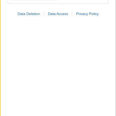
Data Deletion
Data Access
Privacy Policy
Αποφρακτική άπνοια
ύπνου: Τροφές που θα
βοηθήσουν
Υπάρχουν τροφές που
βοηθούν με την
αποφρακτική άπνοια
ύπνου;
Φυσικοί τρόποι να
ελέγξουμε την άπνοια
ύπνου