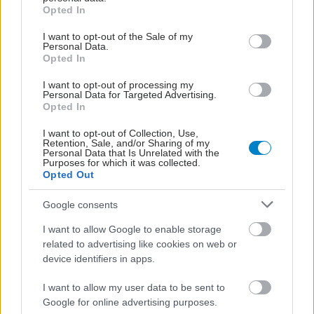
grant or deny consent to Google and its third-party tags to
Opted In
επιλογές περιλαμβάνουν συσκευή που φοριέται
use your data for below specified purposes in below Google
μέσα στο στόμα, ώστε να φέρει την κάτω γνάθο
consent section.
I want to opt-out of the Sale of my
Personal Data.
προς τα εμπρός ή όπου υπάρχει ανάγκη,
Opted In
διενέργεια χειρουργικής επέμβασης για αφαίρεση
I want to opt-out of processing my
των αμυγδαλών και της σταφυλής.
Personal Data for Targeted Advertising.
Opted In
Προσθέστε το iatronet.gr στο Discover
I want to opt-out of Collection, Use,
Retention, Sale, and/or Sharing of my
Personal Data that Is Unrelated with the
Ειδήσεις υγείας σήμερα
Purposes for which it was collected.
Opted Out
Διευθέτηση των αποζημιώσεων των
Google consents
Στρατιωτικών Ιατρών μετά από αίτημα του ΙΣΑ
I want to allow Google to enable storage
Διαταραχή μετατραυματικού στρες: Ουσία της
related to advertising like cookies on web or
device identifiers in apps.
ιατρικής κάνναβης μειώνει τους εφιάλτες
I want to allow my user data to be sent to
Δήμος Κασσάνδρας: Αίρεται η απαγόρευση για τη
Google for online advertising purposes.
χρήση του νερού στη Σίβηρη