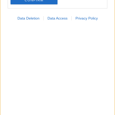
CONFIRM
Φυτικές ίνες και οι μορφές τους
Data Deletion
Data Access
Privacy Policy
Αδ. Γεωργιάδης στη Ρόδο: ''Σε ενάμιση χρόνο, το
νοσοκομείο θα είναι καινούργιο''- 'Αμεσα μέτρα για
την αντιμετώπιση των σοβαρών ελλείψεων
προσωπικού