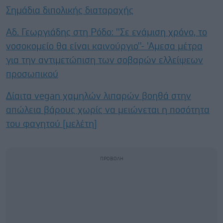
Σημάδια διπολικής διαταραχής
Αδ. Γεωργιάδης στη Ρόδο: ''Σε ενάμιση χρόνο, το
νοσοκομείο θα είναι καινούργιο''- 'Αμεσα μέτρα
για την αντιμετώπιση των σοβαρών ελλείψεων
προσωπικού
Δίαιτα vegan χαμηλών λιπαρών βοηθά στην
απώλεια βάρους χωρίς να μειώνεται η ποσότητα
του φαγητού [μελέτη]