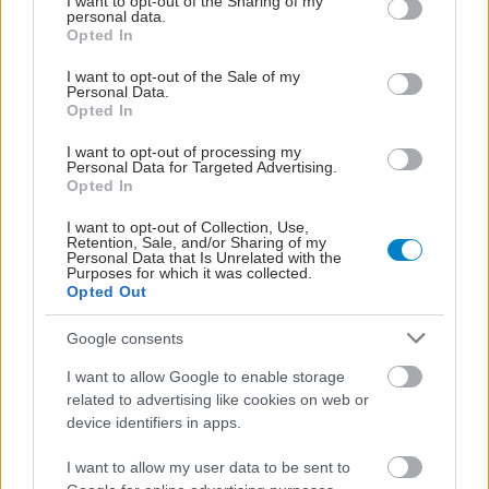
not limited to your visit or usage behaviour. You may click to
I want to opt-out of the Sharing of my
personal data.
grant or deny consent to Google and its third-party tags to
Opted In
use your data for below specified purposes in below Google
consent section.
I want to opt-out of the Sale of my
Personal Data.
Opted In
ΜΠΕΙΤΕ ΣΤΗ ΣΥΖΗΤΗΣΗ
I want to opt-out of processing my
Loading...
Personal Data for Targeted Advertising.
Opted In
I want to opt-out of Collection, Use,
Retention, Sale, and/or Sharing of my
Personal Data that Is Unrelated with the
Προσθήκη Σχολίου
Purposes for which it was collected.
Opted Out
Google consents
ΣΗΜΕΡΑ ΣΤΟ IATRONET.GR
I want to allow Google to enable storage
related to advertising like cookies on web or
device identifiers in apps.
I want to allow my user data to be sent to