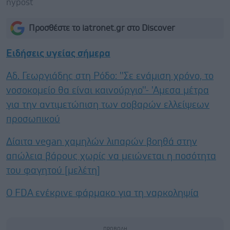
nypost
Προσθέστε το iatronet.gr στο Discover
Ειδήσεις υγείας σήμερα
Αδ. Γεωργιάδης στη Ρόδο: ''Σε ενάμιση χρόνο, το
νοσοκομείο θα είναι καινούργιο''- 'Αμεσα μέτρα
για την αντιμετώπιση των σοβαρών ελλείψεων
προσωπικού
Δίαιτα vegan χαμηλών λιπαρών βοηθά στην
απώλεια βάρους χωρίς να μειώνεται η ποσότητα
του φαγητού [μελέτη]
Ο FDA ενέκρινε φάρμακο για τη ναρκοληψία