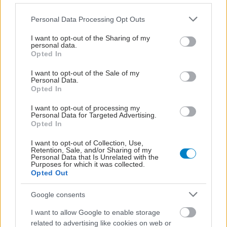
Please note that this website/app uses one or more Google
Personal Data Processing Opt Outs
services and may gather and store information including but
not limited to your visit or usage behaviour. You may click to
I want to opt-out of the Sharing of my
personal data.
grant or deny consent to Google and its third-party tags to
Opted In
use your data for below specified purposes in below Google
consent section.
I want to opt-out of the Sale of my
Personal Data.
Opted In
I want to opt-out of processing my
Personal Data for Targeted Advertising.
Opted In
ΜΠΕΙΤΕ ΣΤΗ ΣΥΖΗΤΗΣΗ
Loading...
I want to opt-out of Collection, Use,
Retention, Sale, and/or Sharing of my
Personal Data that Is Unrelated with the
Purposes for which it was collected.
Opted Out
Προσθήκη Σχολίου
Google consents
I want to allow Google to enable storage
related to advertising like cookies on web or