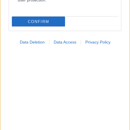
user protection.
CONFIRM
Data Deletion
Data Access
Privacy Policy
Αδ. Γεωργιάδης στη Ρόδο: ''Σε ενάμιση χρόνο, το
νοσοκομείο θα είναι καινούργιο''- 'Αμεσα μέτρα για
την αντιμετώπιση των σοβαρών ελλείψεων
προσωπικού