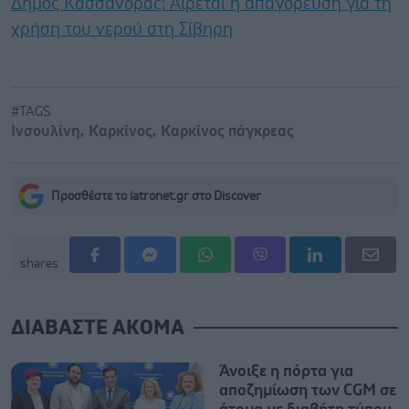
Δήμος Κασσάνδρας: Αίρεται η απαγόρευση για τη
χρήση του νερού στη Σίβηρη
#TAGS
Ινσουλίνη
,
Καρκίνος
,
Καρκίνος πάγκρεας
Προσθέστε το iatronet.gr στο Discover
shares
ΔΙΑΒΑΣΤΕ ΑΚΟΜΑ
Άνοιξε η πόρτα για
αποζημίωση των CGM σε