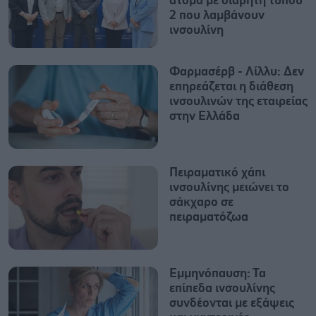
άτομα με διαβήτη τύπου
2 που λαμβάνουν
ινσουλίνη
Φαρμασέρβ - Λίλλυ: Δεν
επηρεάζεται η διάθεση
ινσουλινών της εταιρείας
στην Ελλάδα
Πειραματικό χάπι
ινσουλίνης μειώνει το
σάκχαρο σε
πειραματόζωα
Εμμηνόπαυση: Τα
επίπεδα ινσουλίνης
συνδέονται με εξάψεις