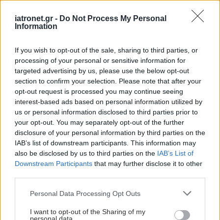
ΔΕΙΤΕ ΕΠΙΣΗΣ
iatronet.gr -
Do Not Process My Personal
Information
If you wish to opt-out of the sale, sharing to third parties, or
processing of your personal or sensitive information for
targeted advertising by us, please use the below opt-out
section to confirm your selection. Please note that after your
opt-out request is processed you may continue seeing
interest-based ads based on personal information utilized by
us or personal information disclosed to third parties prior to
your opt-out. You may separately opt-out of the further
disclosure of your personal information by third parties on the
IAB’s list of downstream participants. This information may
also be disclosed by us to third parties on the
IAB’s List of
Downstream Participants
that may further disclose it to other
third parties.
Please note that this website/app uses one or more Google
Personal Data Processing Opt Outs
services and may gather and store information including but
not limited to your visit or usage behaviour. You may click to
I want to opt-out of the Sharing of my
personal data.