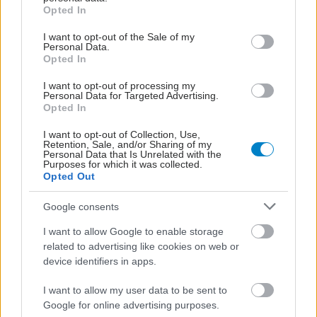
grant or deny consent to Google and its third-party tags to
των Αμερικανών που
Opted In
use your data for below specified purposes in below Google
εμπιστεύεται την ΤΝ
consent section.
I want to opt-out of the Sale of my
στην περίθαλψη
Personal Data.
Opted In
I want to opt-out of processing my
H Ελλάδα πρωτοπόρος
Personal Data for Targeted Advertising.
Opted In
στην αξιοποίηση της
τεχνολογίας για την
I want to opt-out of Collection, Use,
προστασία των
Retention, Sale, and/or Sharing of my
Personal Data that Is Unrelated with the
ανηλίκων
Purposes for which it was collected.
Opted Out
Google consents
ΔΕΙΤΕ ΕΠΙΣΗΣ
I want to allow Google to enable storage
related to advertising like cookies on web or
device identifiers in apps.
I want to allow my user data to be sent to
Google for online advertising purposes.