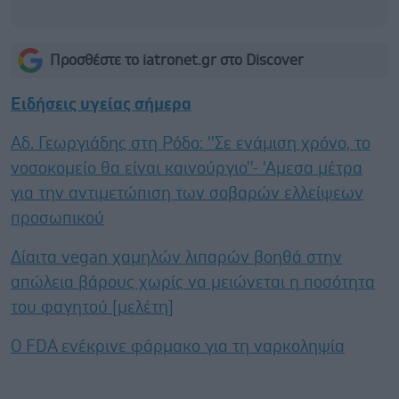
Προσθέστε το iatronet.gr στο Discover
Ειδήσεις υγείας σήμερα
Αδ. Γεωργιάδης στη Ρόδο: ''Σε ενάμιση χρόνο, το
νοσοκομείο θα είναι καινούργιο''- 'Αμεσα μέτρα
για την αντιμετώπιση των σοβαρών ελλείψεων
προσωπικού
Δίαιτα vegan χαμηλών λιπαρών βοηθά στην
απώλεια βάρους χωρίς να μειώνεται η ποσότητα
του φαγητού [μελέτη]
Ο FDA ενέκρινε φάρμακο για τη ναρκοληψία