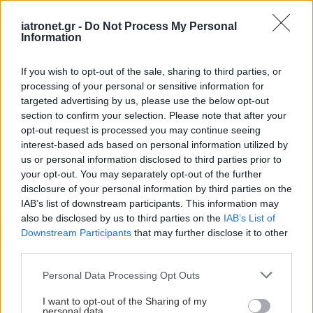
Διαδικτυακή
επιστημονική εκδήλωση
iatronet.gr -
Do Not Process My Personal
με θέμα ''Ανθρώπινα
Information
Δικαιώματα και
Τεχνολογία''
If you wish to opt-out of the sale, sharing to third parties, or
processing of your personal or sensitive information for
targeted advertising by us, please use the below opt-out
Κολπική μαρμαρυγή:
section to confirm your selection. Please note that after your
Νέα τεχνολογία
opt-out request is processed you may continue seeing
υπερτερεί της
interest-based ads based on personal information utilized by
φαρμακευτικής αγωγής
us or personal information disclosed to third parties prior to
[μελέτη]
your opt-out. You may separately opt-out of the further
disclosure of your personal information by third parties on the
IAB’s list of downstream participants. This information may
Η τεχνολογία συναντά
also be disclosed by us to third parties on the
IAB’s List of
τον Σακχαρώδη
Downstream Participants
that may further disclose it to other
Διαβήτη τύπου 1: ​
third parties.
Σύγχρονη αρμονική
συμβίωση
Please note that this website/app uses one or more Google
Personal Data Processing Opt Outs
services and may gather and store information including but
not limited to your visit or usage behaviour. You may click to
I want to opt-out of the Sharing of my
Μειώνεται ο αριθμός
personal data.