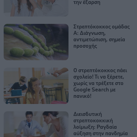
την έξαρση
Στρεπτόκοκκος ομάδας
Α: Διάγνωση,
αντιμετώπιση, σημεία
προσοχής
Ο στρεπτόκοκκος πάει
σχολείο! Τι να ξέρετε,
χωρίς να τρέξετε στο
Google Search με
πανικό!
Διεισδυτική
στρεπτοκοκκική
λοίμωξη: Ραγδαία
αύξηση στην πανδημία