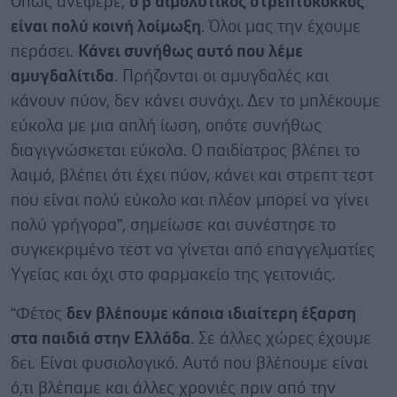
Όπως ανέφερε,
ο β αιμολυτικός στρεπτόκοκκος
είναι πολύ κοινή λοίμωξη
. Όλοι μας την έχουμε
περάσει.
Κάνει συνήθως αυτό που λέμε
αμυγδαλίτιδα
. Πρήζονται οι αμυγδαλές και
κάνουν πύον, δεν κάνει συνάχι. Δεν το μπλέκουμε
εύκολα με μια απλή ίωση, οπότε συνήθως
διαγιγνώσκεται εύκολα. Ο παιδίατρος βλέπει το
λαιμό, βλέπει ότι έχει πύον, κάνει και στρεπτ τεστ
που είναι πολύ εύκολο και πλέον μπορεί να γίνει
πολύ γρήγορα”, σημείωσε και συνέστησε το
συγκεκριμένο τεστ να γίνεται από επαγγελματίες
Υγείας και όχι στο φαρμακείο της γειτονιάς.
“Φέτος
δεν βλέπουμε κάποια ιδιαίτερη έξαρση
στα παιδιά στην Ελλάδα
. Σε άλλες χώρες έχουμε
δει. Είναι φυσιολογικό. Αυτό που βλέπουμε είναι
ό,τι βλέπαμε και άλλες χρονιές πριν από την