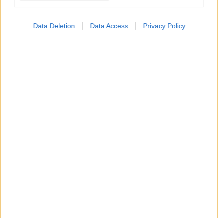
Data Deletion
Data Access
Privacy Policy
Πώς η στάση του σώματος ενισχύει τη θετική διάθεση
και την ανάληψη ρίσκου