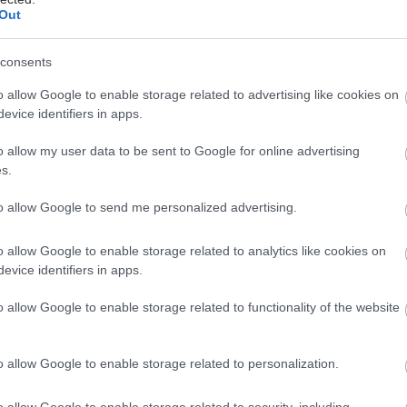
ο μωρό
Out
σορίσετε ένα μωρό, η εύρεση τρόπων για να
consents
θείτε με τον σύντροφό σας μπορεί να απαιτεί
ή. Τα μικρά βήματα μπορούν να κάνουν μεγάλη
o allow Google to enable storage related to advertising like cookies on
evice identifiers in apps.
α να κάντε το σεξ καλύτερο και πιο άνετο σε αυτή τη
της ζωής.
o allow my user data to be sent to Google for online advertising
s.
η αντιμετώπιση τυχόν ξηρότητας με λιπαντικά μπορεί
ει σημαντικά την εμπειρία. Επιπλέον, μη διστάσετε να
to allow Google to send me personalized advertising.
είτε τον γιατρό σας αν αισθανθείτε πόνο κατά τη
ου σεξ, καθώς μπορεί να προσφέρει επιλογές
o allow Google to enable storage related to analytics like cookies on
. Η διερεύνηση εναλλακτικών λύσεων όπως το μασάζ
evice identifiers in apps.
τικό σεξ μπορεί επίσης να προσθέσει ποικιλία.
o allow Google to enable storage related to functionality of the website
 η οικειότητα δεν περιορίζεται στη σεξουαλική επαφή.
χετε σε ειλικρινείς συζητήσεις με τον σύντροφό σας
o allow Google to enable storage related to personalization.
στε ανησυχία. Η ενίσχυση του δεσμού σας μπορεί να
ει κοινές δραστηριότητες, είτε μια απλή στιγμή μαζί
o allow Google to enable storage related to security, including