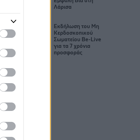
Έμφυλη Βία στη
Λάρισα
Εκδήλωση του Μη
Κερδοσκοπικού
Σωματείου Be-Live
για τα 7 χρόνια
προσφοράς