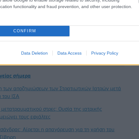
πιο περίτεχνο, επιτρέποντάς σας να καλλιεργήσετε τη
cation functionality and fraud prevention, and other user protection.
πέρα από τις απαιτήσεις του νέου σας μωρού.
CONFIRM
Data Deletion
Data Access
Privacy Policy
έστε το iatronet.gr στο Discover
υγείας σήμερα
η των αποζημιώσεων των Στρατιωτικών Ιατρών μετά
 του ΙΣΑ
μετατραυματικού στρες: Ουσία της ιατρικής
μειώνει τους εφιάλτες
σάνδρας: Αίρεται η απαγόρευση για τη χρήση του
 Σίβηρη