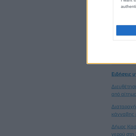
είτε κάτι 
authenti
σχέση σας 
Προσθ
Ειδήσεις 
Διευθέτησ
από αίτημα
Διαταραχή 
κάνναβης 
Δήμος Κασ
νερού στη