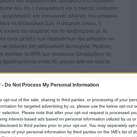
Έρευνα που δημοσιεύτηκε πρόσφατα στο περιοδικό
icine λέει ότι η εγκυμοσύνη και ο τοκετός εισάγουν
, ψυχολογικές και κοινωνικές αλλαγές που μπορούν
σουν τη σεξουαλική ζωή. Η στέρηση ύπνου, η
η εικόνα του σώματος και τα προβλήματα με το
ικό είναι μεταξύ των παραγόντων που μπορούν να
 σε αλλαγές στη σεξουαλική λειτουργία. Μελέτες
ότι περίπου το 89% των γυναικών ξαναρχίζουν τη
 δραστηριότητα εντός έξι μηνών από τον τοκετό.
 το πιο σημαντικό πράγμα είναι να νιώθετε εσείς το
Δ
τοιμο, όπως και το μυαλό σας. Είτε χρειαστούν
r -
Do Not Process My Personal Information
δομάδες είτε αρκετοί μήνες, είναι σημαντικό να
τεραιότητα σε αυτό που αισθάνεστε σωστό για εσάς
to opt-out of the sale, sharing to third parties, or processing of your per
ύντροφό σας, διασφαλίζοντας παράλληλα ανοιχτή
formation for targeted advertising by us, please use the below opt-out s
ία και κατανόηση.
r selection. Please note that after your opt-out request is processed y
eing interest-based ads based on personal information utilized by us or
disclosed to third parties prior to your opt-out. You may separately opt-
εί να είναι διαφορετικό με το σεξ μετά
losure of your personal information by third parties on the IAB’s list of
ετό;