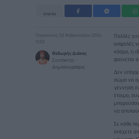
shares
Παρασκευή, 02 Φεβρουαρίου 2024,
Πολλές γυν
13:02
ασφαλές να
κόσμο, η ι
Θοδωρής Διάκος
φαίνεται α
Συντάκτης -
Δημοσιογράφος
Δεν υπάρχε
σώμα να α
γέννηση εν
έτοιμο, συ
μπορούσαν
να απολαύσ
Σε κάθε πε
απέχετε απ