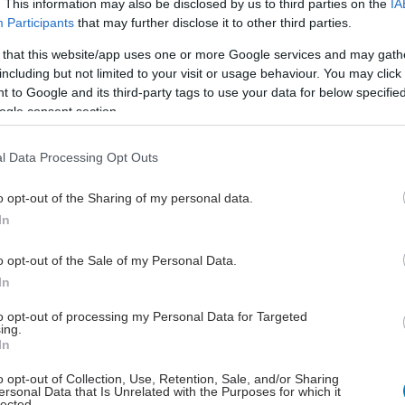
. This information may also be disclosed by us to third parties on the
IA
Participants
that may further disclose it to other third parties.
ναν τοκετό, ο κόλπος συνήθως τεντώνεται και η
λλάζει ελαφρώς. Το πόσο μεγάλη είναι αυτή η αλλαγή
 that this website/app uses one or more Google services and may gath
ρές μπορεί να εκτιμηθεί κατά τη διάρκεια της
including but not limited to your visit or usage behaviour. You may click 
 to Google and its third-party tags to use your data for below specifi
ς επαφής. Επιπλέον, πολλές γυναίκες που θηλάζουν
ogle consent section.
αι συχνά ξηρότητα στον κόλπο.
l Data Processing Opt Outs
o opt-out of the Sharing of my personal data.
ωση των μυών που στηρίζουν το πυελικό έδαφος
In
επιτευχθεί μέσω ασκήσεων Kegel. Φανταστείτε τον
o opt-out of the Sale of my Personal Data.
να κάθεστε πάνω σε έναν μικρό βώλο και σφίξτε τους
In
μυς σας σαν να προσπαθείτε να τον σηκώσετε.
ια τρία δευτερόλεπτα και μετά αφήστε για άλλα τρία.
to opt-out of processing my Personal Data for Targeted
ing.
ε στοχεύοντας σε 10-15 επαναλήψεις στη σειρά,
In
άνοντας τρεις φορές την ημέρα.
o opt-out of Collection, Use, Retention, Sale, and/or Sharing
ersonal Data that Is Unrelated with the Purposes for which it
ές για να κάνετε το σεξ καλύτερο
lected.