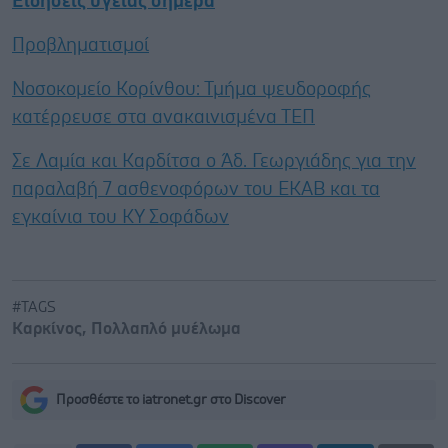
Ειδήσεις υγείας σήμερα
Προβληματισμοί
Νοσοκομείο Κορίνθου: Τμήμα ψευδοροφής
κατέρρευσε στα ανακαινισμένα ΤΕΠ
Σε Λαμία και Καρδίτσα ο Άδ. Γεωργιάδης για την
παραλαβή 7 ασθενοφόρων του ΕΚΑΒ και τα
εγκαίνια του ΚΥ Σοφάδων
#TAGS
Καρκίνος
,
Πολλαπλό μυέλωμα
Προσθέστε το iatronet.gr στο Discover