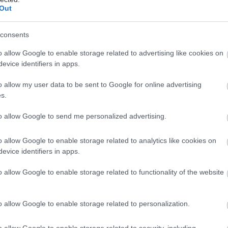
οίχημα της ΜΕΒΓΑΛ βρίσκεται εκτός συνόρων
Out
 υψηλής θερμοκρασίας στην Αυστρία με 41,2 βαθμούς
consents
o allow Google to enable storage related to advertising like cookies on
ήτητος ηγέτης στις μεταμοσχεύσεις στην Ευρώπη
evice identifiers in apps.
η Ισπανία
o allow my user data to be sent to Google for online advertising
s.
to allow Google to send me personalized advertising.
o allow Google to enable storage related to analytics like cookies on
evice identifiers in apps.
o allow Google to enable storage related to functionality of the website
o allow Google to enable storage related to personalization.
hares
o allow Google to enable storage related to security, including