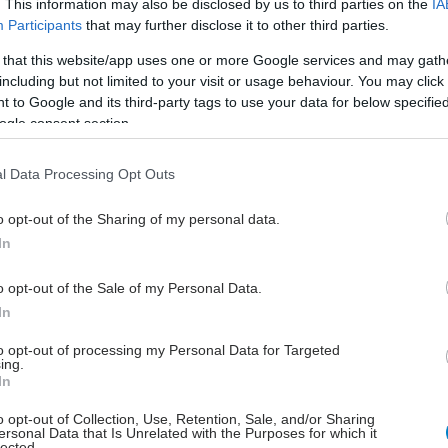
. This information may also be disclosed by us to third parties on the
IA
ιζαν εμμένοντα ανεξήγητα συμπτώματα.
Participants
that may further disclose it to other third parties.
 that this website/app uses one or more Google services and may gath
με υποθυρεοειδισμό που είχαν τύπο προσωπικότητας
including but not limited to your visit or usage behaviour. You may click 
ν ιδιαίτερα υψηλά επίπεδα άγχους, κατάθλιψης,
 to Google and its third-party tags to use your data for below specifi
ιας με την αγωγή, εμμένοντα συμπτώματα και φτωχή
ogle consent section.
ωής.
l Data Processing Opt Outs
αι νέες έρευνες για να επιβεβαιωθούν τα συμπτώματα
πιστωθεί αν είναι εφικτό να προβλεφθεί πώς ασθενείς
o opt-out of the Sharing of my personal data.
άγνωση υποθυρεοειδισμού θα ανταποκριθούν στην
In
βάση χαρακτηριστικά προσωπικότητας.
o opt-out of the Sale of my Personal Data.
In
 of Clinical Endocrinology & Metabolism
to opt-out of processing my Personal Data for Targeted
ing.
έστε το iatronet.gr στο Discover
In
υγείας σήμερα
o opt-out of Collection, Use, Retention, Sale, and/or Sharing
ersonal Data that Is Unrelated with the Purposes for which it
lected.