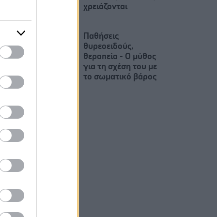
χρειάζονται
Παθήσεις
θυρεοειδούς,
θεραπεία - Ο μύθος
για τη σχέση του με
το σωματικό βάρος