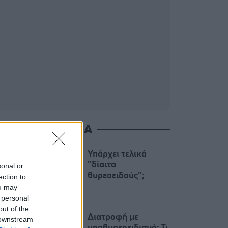
ΙΑΒΑΣΤΕ ΑΚΟΜΑ
Υπάρχει τελικά
''δίαιτα
sonal or
θυρεοειδούς'';
ection to
ou may
 personal
out of the
Διατροφή με
 downstream