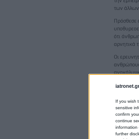
την εμπει
των άλλων
Πρόσθεσε ό
υποθυρεοει
ότι άνθρω
αρνητικά 
Οι ερευνητ
ανθρώπους
ανακάλυψα
τύπου Δέλ
iatronet.g
την ποιότη
εξέφραζαν
If you wish 
sensitive in
confirm you
continue se
information 
Οι ερευνητ
further disc
υποθυρεοε