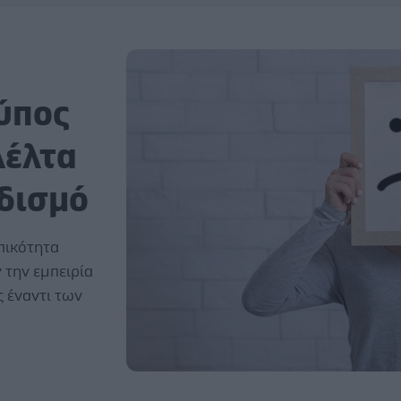
ύπος
Δέλτα
ιδισμό
πικότητα
 την εμπειρία
 έναντι των