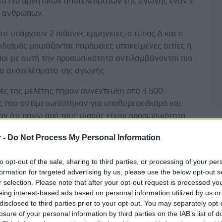
ρία πιο αρνητικών αποτελεσμάτων της αγωγής έναντι
 ανθρώπων.
τι υπάρχουν 2 πιθανές ερμηνείες-ο τύπος Δ και ο
δισμός μοιράζονται παρόμοιες υποκείμενες αιτίες ή
ποι με αυτή την προσωπικότητα αντιλαμβάνονται πιο
τα αποτελέσματα της αγωγής.
ές της μελέτης πήραν συνέντευξη από 3.500
 που αντιμετωπίστηκαν για υποθυρεοειδισμό και
ν ότι πάνω από τους μισούς είχαν προσωπικότητα
Δ
τα. ‘Εκαναν ερωτήσεις για να κατανοήσουν καλύτερα
r -
Do Not Process My Personal Information
τα ποιότητας ζωής τους και γιατί ορισμένοι ασθενείς
 δυσαρέσκεια με το αποτέλεσμα της αγωγής.
to opt-out of the sale, sharing to third parties, or processing of your per
formation for targeted advertising by us, please use the below opt-out s
r selection. Please note that after your opt-out request is processed y
eing interest-based ads based on personal information utilized by us or
disclosed to third parties prior to your opt-out. You may separately opt-
ές επιβεβαίωσαν ότι ορισμένοι ασθενείς με
losure of your personal information by third parties on the IAB’s list of
ιδισμό ήταν δυσαρεστημένοι με την περίθαλψή τους