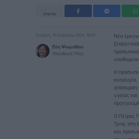
shares
Τετάρτη, 10 Απριλίου 2024, 18:51
Νέα έρευνα
Endocrino
Εύη Ψωμιάδου
προσωπικό
Υπεύθυνη Ύλης
υποθυρεοε
Η προσωπικ
ανησυχία,
απόσυρση 
υγείας κα
προηγουμέ
Ο Πέτρος Π
Tyne, στη 
και προσω