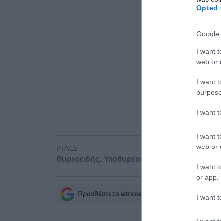
Το νέο στ
Opted 
Νέο ρεκόρ
Google 
Κελσίου
I want t
Αδιαμφισβ
web or d
παραμένει 
I want t
purpose
I want 
I want t
web or d
#TAGS
Θυρεοειδής
,
Υποθυρεοειδισμός
I want t
or app.
Προσθέστε το iatronet.gr στο Discover
I want t
s
I want t