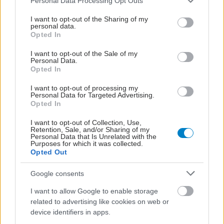
Personal Data Processing Opt Outs
services and may gather and store information including but
not limited to your visit or usage behaviour. You may click to
I want to opt-out of the Sharing of my
personal data.
grant or deny consent to Google and its third-party tags to
Opted In
use your data for below specified purposes in below Google
consent section.
I want to opt-out of the Sale of my
Personal Data.
Opted In
I want to opt-out of processing my
Personal Data for Targeted Advertising.
Opted In
I want to opt-out of Collection, Use,
Retention, Sale, and/or Sharing of my
Personal Data that Is Unrelated with the
Purposes for which it was collected.
Opted Out
Google consents
I want to allow Google to enable storage
related to advertising like cookies on web or
device identifiers in apps.
ΣΗΜΕΡΑ ΣΤΟ IATRONET.GR