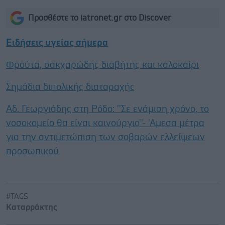
Προσθέστε το iatronet.gr στο Discover
Ειδήσεις υγείας σήμερα
Φρούτα, σακχαρώδης διαβήτης και καλοκαίρι
Σημάδια διπολικής διαταραχής
Αδ. Γεωργιάδης στη Ρόδο: ''Σε ενάμιση χρόνο, το
νοσοκομείο θα είναι καινούργιο''- 'Αμεσα μέτρα
για την αντιμετώπιση των σοβαρών ελλείψεων
προσωπικού
#TAGS
Καταρράκτης