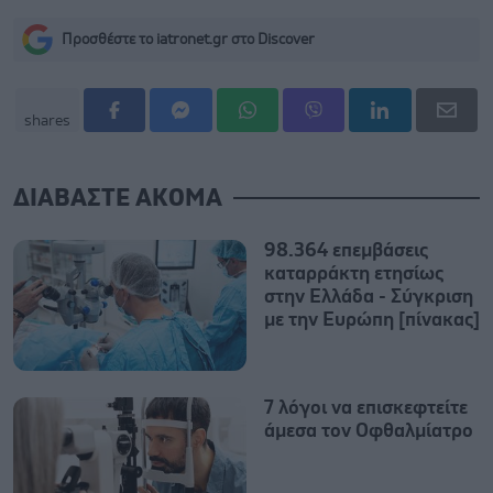
Προσθέστε το iatronet.gr στο Discover
shares
ΔΙΑΒΑΣΤΕ ΑΚΟΜΑ
98.364 επεμβάσεις
καταρράκτη ετησίως
στην Ελλάδα - Σύγκριση
με την Ευρώπη [πίνακας]
7 λόγοι να επισκεφτείτε
άμεσα τον Οφθαλμίατρο