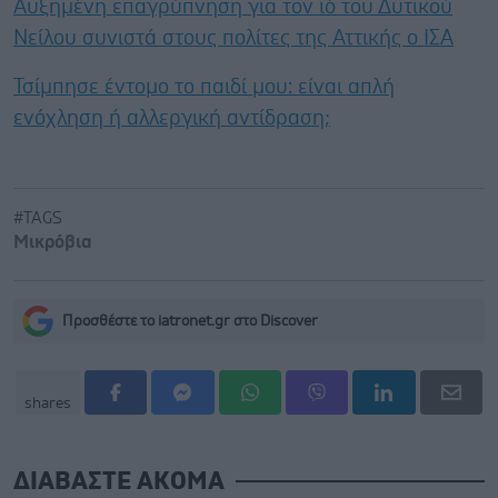
Αυξημένη επαγρύπνηση για τον ιό του Δυτικού
Νείλου συνιστά στους πολίτες της Αττικής ο ΙΣΑ
Τσίμπησε έντομο το παιδί μου: είναι απλή
ενόχληση ή αλλεργική αντίδραση;
#TAGS
Μικρόβια
Προσθέστε το iatronet.gr στο Discover
shares
ΔΙΑΒΑΣΤΕ ΑΚΟΜΑ