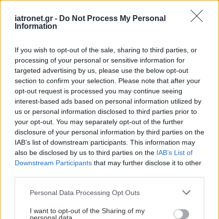
βιταμίνης Β12
iatronet.gr -
Do Not Process My Personal
Information
If you wish to opt-out of the sale, sharing to third parties, or
Η σκοτεινή πλευρά της
processing of your personal or sensitive information for
βιταμίνης Β2 [μελέτη]
targeted advertising by us, please use the below opt-out
section to confirm your selection. Please note that after your
opt-out request is processed you may continue seeing
interest-based ads based on personal information utilized by
us or personal information disclosed to third parties prior to
your opt-out. You may separately opt-out of the further
disclosure of your personal information by third parties on the
IAB’s list of downstream participants. This information may
ΔΕΙΤΕ ΕΠΙΣΗΣ
also be disclosed by us to third parties on the
IAB’s List of
Downstream Participants
that may further disclose it to other
third parties.
Please note that this website/app uses one or more Google
Personal Data Processing Opt Outs
services and may gather and store information including but
not limited to your visit or usage behaviour. You may click to
I want to opt-out of the Sharing of my
personal data.