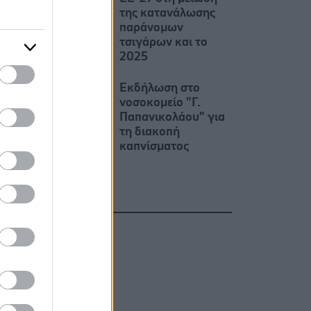
της κατανάλωσης
παράνομων
τσιγάρων και το
2025
Εκδήλωση στο
νοσοκομείο "Γ.
Παπανικολάου" για
τη διακοπή
καπνίσματος