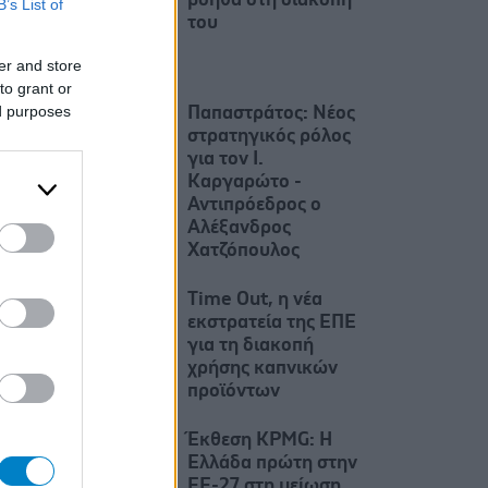
βοηθά στη διακοπή
B’s List of
του
er and store
to grant or
ed purposes
Παπαστράτος: Νέος
στρατηγικός ρόλος
για τον Ι.
Καργαρώτο -
Αντιπρόεδρος ο
Αλέξανδρος
Χατζόπουλος
Time Out, η νέα
εκστρατεία της ΕΠΕ
για τη διακοπή
χρήσης καπνικών
προϊόντων
Έκθεση KPMG: Η
Ελλάδα πρώτη στην
ΕΕ-27 στη μείωση