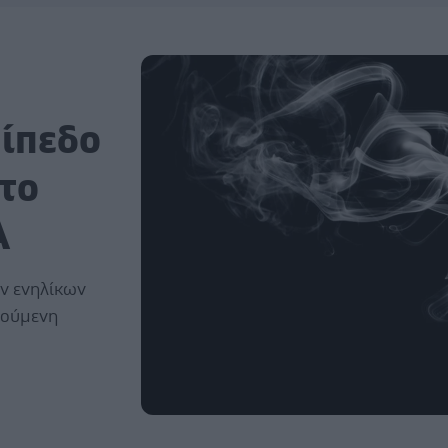
πίπεδο
 το
Α
ων ενηλίκων
γούμενη