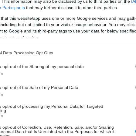
ούργιο''- 'Αμεσα μέτρα για την αντιμετώπιση των
. This information may also be disclosed by us to third parties on the
IA
Participants
that may further disclose it to other third parties.
λλείψεων προσωπικού
 that this website/app uses one or more Google services and may gath
gan χαμηλών λιπαρών βοηθά στην απώλεια βάρους
including but not limited to your visit or usage behaviour. You may click 
ειώνεται η ποσότητα του φαγητού [μελέτη]
 to Google and its third-party tags to use your data for below specifi
ogle consent section.
κρινε φάρμακο για τη ναρκοληψία
l Data Processing Opt Outs
o opt-out of the Sharing of my personal data.
In
o opt-out of the Sale of my Personal Data.
In
to opt-out of processing my Personal Data for Targeted
ing.
In
hares
o opt-out of Collection, Use, Retention, Sale, and/or Sharing
ersonal Data that Is Unrelated with the Purposes for which it
lected.