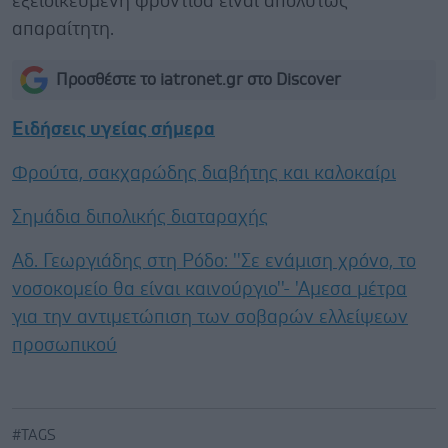
εξειδικευμένη φροντίδα είναι απολύτως
απαραίτητη.
Προσθέστε το iatronet.gr στο Discover
Ειδήσεις υγείας σήμερα
Φρούτα, σακχαρώδης διαβήτης και καλοκαίρι
Σημάδια διπολικής διαταραχής
Αδ. Γεωργιάδης στη Ρόδο: ''Σε ενάμιση χρόνο, το
νοσοκομείο θα είναι καινούργιο''- 'Αμεσα μέτρα
για την αντιμετώπιση των σοβαρών ελλείψεων
προσωπικού
#TAGS