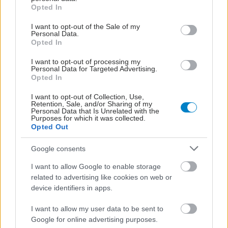
grant or deny consent to Google and its third-party tags to
μετά εφαρμόζουμε σαπούνι.
Opted In
use your data for below specified purposes in below Google
Τρίβουμε τα χέρια μας μαζί και δεν ξεχνάμε
consent section.
I want to opt-out of the Sale of my
Personal Data.
περιοχές όπως τη ραχιαία (πίσω) επιφάνεια
Opted In
των χεριών, ανάμεσα στα δάκτυλα και κάτω
I want to opt-out of processing my
από τα νύχια.
Personal Data for Targeted Advertising.
Opted In
Πλένουμε τα χέρια για τουλάχιστον 20
δευτερόλεπτα. Καθώς τα μικρά παιδιά δεν
I want to opt-out of Collection, Use,
Retention, Sale, and/or Sharing of my
έχουν καλή αίσθηση του χρόνου, μπορούμε να
Personal Data that Is Unrelated with the
Purposes for which it was collected.
τα βοηθήσουμε μαθαίνοντας τα να λένε ένα
Opted Out
τραγουδάκι που να έχει περίπου τη
Google consents
συγκεκριμένη χρονική διάρκεια, ενώ πλένουν
τα χέρια τους.
I want to allow Google to enable storage
related to advertising like cookies on web or
Ξεπλένουμε με τρεχούμενο νερό και δεν
device identifiers in apps.
ξεχνάμε να στεγνώσουμε τα χέρια μας καλά
σκουπίζοντάς τα με καθαρή πετσέτα, καθώς η
I want to allow my user data to be sent to
Google for online advertising purposes.
υγρασία ευνοεί τη διασπορά των ιών.