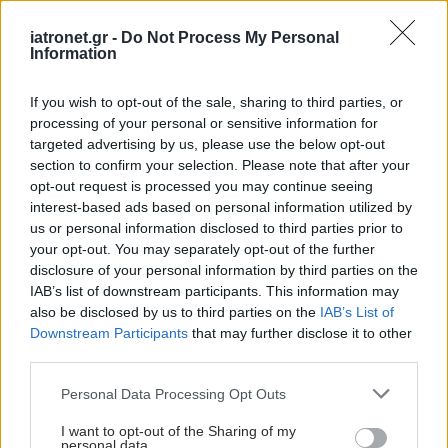
Προσοχή για τους μαθητές προσχολικής ηλικίας η
iatronet.gr -
Do Not Process My Personal
Information
χρήση των αντισηπτικών διαλυμάτων πρέπει να
γίνεται πάντα υπό επίβλεψη από ενήλικα, γιατί
If you wish to opt-out of the sale, sharing to third parties, or
υπάρχει κίνδυνος τοξικότητας, εάν το αντισηπτικό
processing of your personal or sensitive information for
έρθει σε επαφή με τα μάτια ή τη στοματική
targeted advertising by us, please use the below opt-out
section to confirm your selection. Please note that after your
κοιλότητα του παιδιού. Είναι προφανές ότι τα
opt-out request is processed you may continue seeing
αντισηπτικά διαλύματα πρέπει να φυλάσσονται σε
interest-based ads based on personal information utilized by
σημεία που δεν είναι προσβάσιμα από μικρά
us or personal information disclosed to third parties prior to
your opt-out. You may separately opt-out of the further
παιδιά.
disclosure of your personal information by third parties on the
IAB’s list of downstream participants. This information may
Ποιος είναι ο σωστός τρόπος για να
also be disclosed by us to third parties on the
IAB’s List of
πλύνουν τα παιδιά τα χέρια τους;
Downstream Participants
that may further disclose it to other
third parties.
Τα βήματα για το σωστό πλύσιμο των χεριών είναι
Please note that this website/app uses one or more Google
τα ακόλουθα:
Personal Data Processing Opt Outs
services and may gather and store information including but
not limited to your visit or usage behaviour. You may click to
I want to opt-out of the Sharing of my
Βρέχουμε τα χέρια με τρεχούμενο νερό και
personal data.