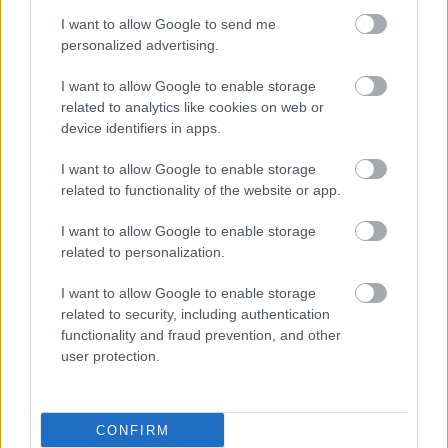
I want to allow Google to send me
Οι μαθητές θα πρέπει να μάθουν να πλένουν τα
personalized advertising.
χέρια τους τακτικά και ιδιαίτερα πριν το φαγητό,
μετά την τουαλέτα ή το παιχνίδι σε εξωτερικούς
I want to allow Google to enable storage
related to analytics like cookies on web or
χώρους. Μην ξεχνάμε ότι τα μικρότερα παιδάκια
device identifiers in apps.
χρειάζονται βοήθεια και επίβλεψη.
I want to allow Google to enable storage
Πότε ένα άρρωστο παιδί πρέπει να μείνει
related to functionality of the website or app.
στο σπίτι και πότε μπορεί να επιστρέψει
I want to allow Google to enable storage
στο σχολείο;
related to personalization.
Το άρρωστο παιδί πρέπει να παραμείνει στο σπίτι
I want to allow Google to enable storage
και να ξεκουραστεί για να έχει μία ταχύτερη
related to security, including authentication
ανάρρωση, αλλά και για να προστατεύσει τους
functionality and fraud prevention, and other
user protection.
συμμαθητές του από τηνμετάδοση της λοίμωξης.
Επιπλέον, είναι πολύ σημαντικό το παιδί κατά τη
διαδρομή μίας ίωσης να μην κολλήσει και ένα
CONFIRM
δεύτερο ιό γιατί η συλλοίμωξη, δηλαδή η