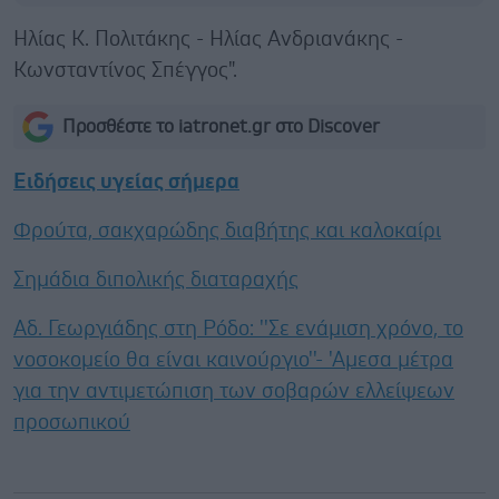
Ηλίας Κ. Πολιτάκης - Ηλίας Ανδριανάκης -
Κωνσταντίνος Σπέγγος".
Προσθέστε το iatronet.gr στο Discover
Ειδήσεις υγείας σήμερα
Φρούτα, σακχαρώδης διαβήτης και καλοκαίρι
Σημάδια διπολικής διαταραχής
Αδ. Γεωργιάδης στη Ρόδο: ''Σε ενάμιση χρόνο, το
νοσοκομείο θα είναι καινούργιο''- 'Αμεσα μέτρα
για την αντιμετώπιση των σοβαρών ελλείψεων
προσωπικού