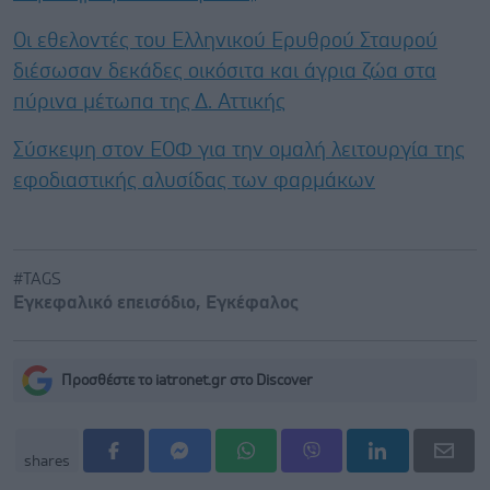
Οι εθελοντές του Ελληνικού Ερυθρού Σταυρού
διέσωσαν δεκάδες οικόσιτα και άγρια ζώα στα
πύρινα μέτωπα της Δ. Αττικής
Σύσκεψη στον ΕΟΦ για την ομαλή λειτουργία της
εφοδιαστικής αλυσίδας των φαρμάκων
#TAGS
Εγκεφαλικό επεισόδιο
,
Εγκέφαλος
Προσθέστε το iatronet.gr στο Discover
shares