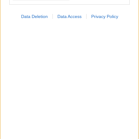
ΣΗΜΕΡΑ ΣΤΟ IATRONET.GR
Data Deletion
Data Access
Privacy Policy
Πώς επηρεάζει τους μυς και τα οστά ένα συμπλήρωμα
κολλαγόνου;