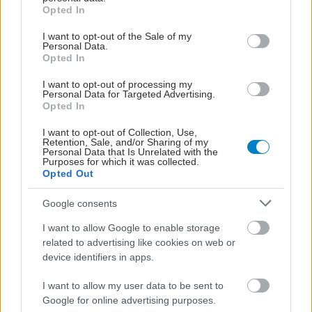
συντονίστρια της
grant or deny consent to Google and its third-party tags to
Opted In
Ομάδας Εργασίας για το
use your data for below specified purposes in below Google
Εθνικό Σχέδιο Δράσης
consent section.
I want to opt-out of the Sale of my
Κατά του Καρκίνου
Personal Data.
Opted In
I want to opt-out of processing my
Συνδυασμένη θεραπεία
Personal Data for Targeted Advertising.
για τον μυοδιηθητικό
Opted In
καρκίνο της ουροδόχου
κύστης
I want to opt-out of Collection, Use,
Retention, Sale, and/or Sharing of my
Personal Data that Is Unrelated with the
Purposes for which it was collected.
Opted Out
Φόβος για τον καρκίνο:
Πότε είναι φυσιολογικός
Google consents
και πότε χρειάζεται
I want to allow Google to enable storage
βοήθεια
related to advertising like cookies on web or
device identifiers in apps.
I want to allow my user data to be sent to
Google for online advertising purposes.