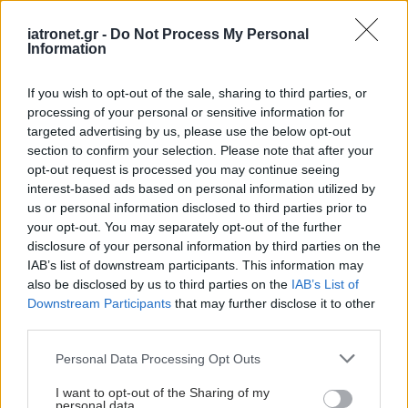
φρουκτόζη συμβάλλει
iatronet.gr -
Do Not Process My Personal
στην εξάπλωση της
Information
νόσου [μελέτη]
If you wish to opt-out of the sale, sharing to third parties, or
processing of your personal or sensitive information for
Ευρωπαϊκό Πρόγραμμα
targeted advertising by us, please use the below opt-out
MELODIC - Σε ποιους
section to confirm your selection. Please note that after your
απευθύνεται
opt-out request is processed you may continue seeing
interest-based ads based on personal information utilized by
us or personal information disclosed to third parties prior to
your opt-out. You may separately opt-out of the further
disclosure of your personal information by third parties on the
Προκλήσεις σε άτομα με
IAB’s list of downstream participants. This information may
εμπειρία καρκίνου μετά
also be disclosed by us to third parties on the
IAB’s List of
την πανδημία [ελληνική
Downstream Participants
that may further disclose it to other
μελέτη]
third parties.
Please note that this website/app uses one or more Google
Personal Data Processing Opt Outs
services and may gather and store information including but
Η Χρ. Κράββαρη
not limited to your visit or usage behaviour. You may click to
I want to opt-out of the Sharing of my
personal data.