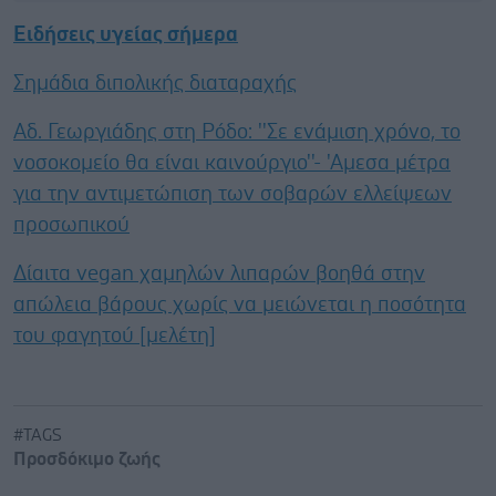
Ειδήσεις υγείας σήμερα
Σημάδια διπολικής διαταραχής
Αδ. Γεωργιάδης στη Ρόδο: ''Σε ενάμιση χρόνο, το
νοσοκομείο θα είναι καινούργιο''- 'Αμεσα μέτρα
για την αντιμετώπιση των σοβαρών ελλείψεων
προσωπικού
Δίαιτα vegan χαμηλών λιπαρών βοηθά στην
απώλεια βάρους χωρίς να μειώνεται η ποσότητα
του φαγητού [μελέτη]
#TAGS
Προσδόκιμο ζωής