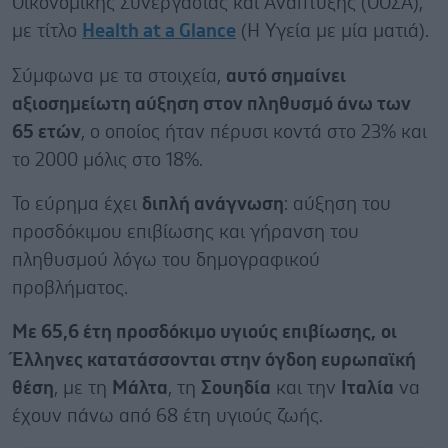
Οικονομικής Συνεργασίας και Ανάπτυξης (ΟΟΣΑ),
με τίτλο
Health at a Glance
(Η Υγεία με μία ματιά).
Σύμφωνα με τα στοιχεία,
αυτό σημαίνει
αξιοσημείωτη αύξηση στον πληθυσμό άνω των
65 ετών
, ο οποίος ήταν πέρυσι κοντά στο 23% και
το 2000 μόλις στο 18%.
Το εύρημα έχει
διπλή ανάγνωση
: αύξηση του
προσδόκιμου επιβίωσης και γήρανση του
πληθυσμού λόγω του δημογραφικού
προβλήματος.
Με 65,6 έτη προσδόκιμο υγιούς επιβίωσης,
οι
Έλληνες κατατάσσονται στην όγδοη ευρωπαϊκή
θέση
, με τη
Μάλτα
, τη
Σουηδία
και την
Ιταλία
να
έχουν πάνω από 68 έτη υγιούς ζωής.