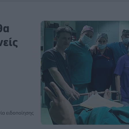
θα
νείς
σία ειδοποίησης