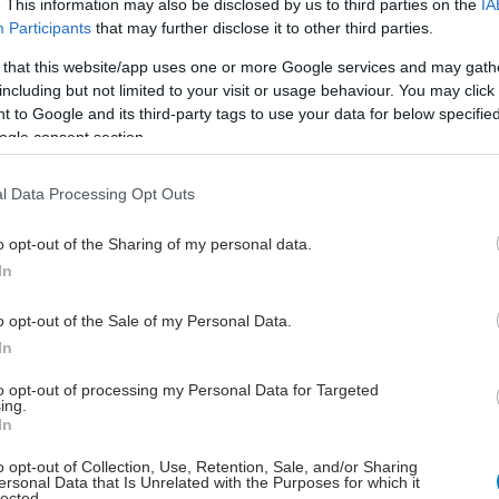
. This information may also be disclosed by us to third parties on the
IA
ρώνουμε από πίσω προς τα εμπρός, δηλαδή
από τη
Participants
that may further disclose it to other third parties.
η αναμονή προς τη μικρότερη, ανά 20άδα ασθενείς
 that this website/app uses one or more Google services and may gath
νουν ανά κλινική
. Για να προχωρήσει η κλινική στην
including but not limited to your visit or usage behaviour. You may click 
άδα πρέπει να έχει τελειώσει την εκκρεμότητα με την
 to Google and its third-party tags to use your data for below specifi
ogle consent section.
νη 20άδα", σημείωσε.
 πως το πρόγραμμα αφορά όσους είναι σε αναμονή
l Data Processing Opt Outs
ους: "
Έχουμε περίπου 100.000 αναμονές
. Τις θεωρώ
ι θέλω να τις πάω κάτω από τις 60.000".
o opt-out of the Sharing of my personal data.
In
ως, αν το πρόγραμμα λειτουργήσει, σε ένα χρόνο η
ονή στην Ελλάδα θα είναι όχι μεγαλύτερη των 6
o opt-out of the Sale of my Personal Data.
 είναι ο καλός ευρωπαϊκός μέσος όρος.
In
to opt-out of processing my Personal Data for Targeted
έστε το iatronet.gr στο Discover
ing.
In
υγείας σήμερα
o opt-out of Collection, Use, Retention, Sale, and/or Sharing
ersonal Data that Is Unrelated with the Purposes for which it
η των αποζημιώσεων των Στρατιωτικών Ιατρών μετά
lected.