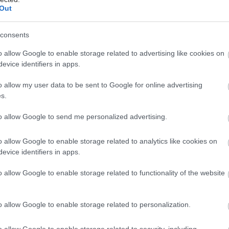
Out
 του ΙΣΑ
μετατραυματικού στρες: Ουσία της ιατρικής
consents
μειώνει τους εφιάλτες
o allow Google to enable storage related to advertising like cookies on
evice identifiers in apps.
σάνδρας: Αίρεται η απαγόρευση για τη χρήση του
 Σίβηρη
o allow my user data to be sent to Google for online advertising
s.
to allow Google to send me personalized advertising.
o allow Google to enable storage related to analytics like cookies on
evice identifiers in apps.
o allow Google to enable storage related to functionality of the website
o allow Google to enable storage related to personalization.
hares
o allow Google to enable storage related to security, including