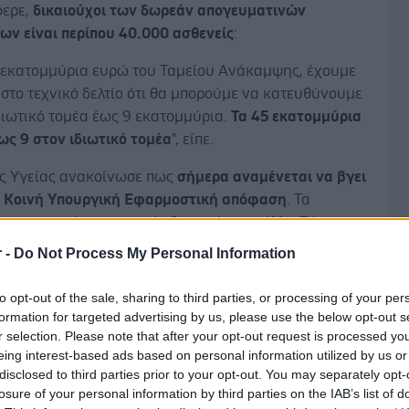
φερε,
δικαιούχοι των δωρεάν απογευματινών
ων είναι περίπου 40.000 ασθενείς
:
4 εκατομμύρια ευρώ του Ταμείου Ανάκαμψης, έχουμε
στο τεχνικό δελτίο ότι θα μπορούμε να κατευθύνουμε
διωτικό τομέα έως 9 εκατομμύρια.
Τα 45 εκατομμύρια
ως 9 στον ιδιωτικό τομέα
", είπε.
ς Υγείας ανακοίνωσε πως
σήμερα αναμένεται να βγει
 Κοινή Υπουργική Εφαρμοστική απόφαση
. Τα
ογευματινά χειρουργεία ξεκινούν την άλλη Πέμπτη.
r -
Do Not Process My Personal Information
Δ
to opt-out of the sale, sharing to third parties, or processing of your per
formation for targeted advertising by us, please use the below opt-out s
πως, από σήμερα,
τα νοσοκομεία θα ξεκινήσουν,
r selection. Please note that after your opt-out request is processed y
χουν ξεκινήσει από χθες
,
να παίρνουν τηλέφωνα σε
eing interest-based ads based on personal information utilized by us or
ου παραμένουν πάρα πολύ καιρό χωρίς να έχουν
disclosed to third parties prior to your opt-out. You may separately opt-
ό το χειρουργείο.
losure of your personal information by third parties on the IAB’s list of