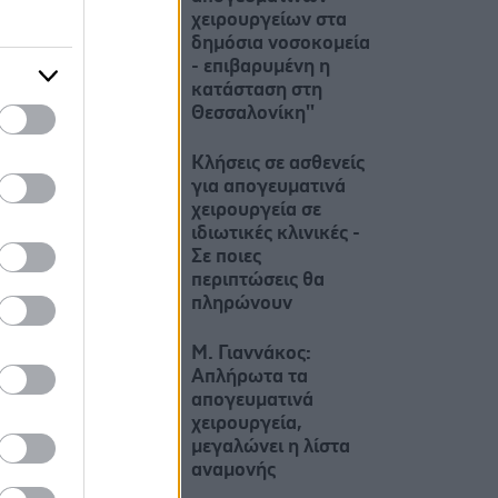
χειρουργείων στα
δημόσια νοσοκομεία
- επιβαρυμένη η
κατάσταση στη
Θεσσαλονίκη''
Κλήσεις σε ασθενείς
για απογευματινά
χειρουργεία σε
ιδιωτικές κλινικές -
Σε ποιες
περιπτώσεις θα
πληρώνουν
Μ. Γιαννάκος:
Απλήρωτα τα
απογευματινά
χειρουργεία,
μεγαλώνει η λίστα
αναμονής