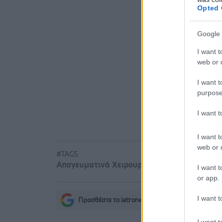
Opted 
από αίτημα
Διαταραχή 
Google 
κάνναβης 
I want t
web or d
Δήμος Κασ
νερού στη
I want t
purpose
I want 
I want t
web or d
#TAGS
Απογευματινά Χειρουργεία
I want t
or app.
I want t
Προσθέστε το iatronet.gr στο Discover
s
I want t