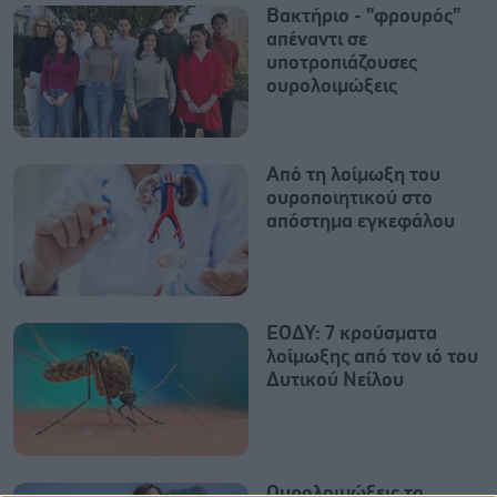
Βακτήριο - "φρουρός"
απέναντι σε
υποτροπιάζουσες
ουρολοιμώξεις
Από τη λοίμωξη του
ουροποιητικού στο
απόστημα εγκεφάλου
ΕΟΔΥ: 7 κρούσματα
λοίμωξης από τον ιό του
Δυτικού Νείλου
Ουρολοιμώξεις το