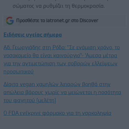
σώματος να ρυθμίζει τη θερμοκρασία.
Προσθέστε το iatronet.gr στο Discover
Ειδήσεις υγείας σήμερα
Αδ. Γεωργιάδης στη Ρόδο: ''Σε ενάμιση χρόνο, το
νοσοκομείο θα είναι καινούργιο''- 'Αμεσα μέτρα
για την αντιμετώπιση των σοβαρών ελλείψεων
προσωπικού
Δίαιτα vegan χαμηλών λιπαρών βοηθά στην
απώλεια βάρους χωρίς να μειώνεται η ποσότητα
του φαγητού [μελέτη]
Ο FDA ενέκρινε φάρμακο για τη ναρκοληψία