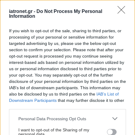
καλοκαίρι: Πρόληψη και
iatronet.gr -
Do Not Process My Personal
θεραπεία
Information
If you wish to opt-out of the sale, sharing to third parties, or
processing of your personal or sensitive information for
Βελτιωμένο εργαλείο
targeted advertising by us, please use the below opt-out
του ECDC για την
section to confirm your selection. Please note that after your
παρακολούθηση του
opt-out request is processed you may continue seeing
κινδύνου λοιμώξεων
interest-based ads based on personal information utilized by
στα παράκτια ύδατα- Ο
us or personal information disclosed to third parties prior to
κίνδυνος από το
your opt-out. You may separately opt-out of the further
βακτήριο Vibrio
disclosure of your personal information by third parties on the
IAB’s list of downstream participants. This information may
also be disclosed by us to third parties on the
IAB’s List of
Downstream Participants
that may further disclose it to other
third parties.
ΔΕΙΤΕ ΕΠΙΣΗΣ
Please note that this website/app uses one or more Google
Personal Data Processing Opt Outs
services and may gather and store information including but
not limited to your visit or usage behaviour. You may click to
I want to opt-out of the Sharing of my
personal data.