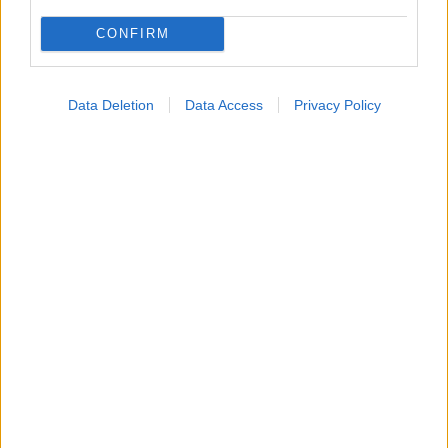
Σηψαιμία: Ένας στους τέσσερις επιζώντες έχει
μόνιμους περιορισμούς στην καθημερινή ζωή
CONFIRM
[μελέτη]
Ποια είναι τα συμπτώματα και οι διαταραχές που
Data Deletion
Data Access
Privacy Policy
παρουσιάζουν.