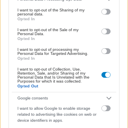
Γιατρέ γιατί έχω υποθερμία;
services and may gather and store information including but
not limited to your visit or usage behaviour. You may click to
I want to opt-out of the Sharing of my
Πριν αρχίσετε να ανησυχείτε λόγω χαμηλής θερμοκρασίας
personal data.
grant or deny consent to Google and its third-party tags to
Opted In
σώματος, είναι σημαντικό να βεβαιωθείτε ότι κάνετε σωστά
use your data for below specified purposes in below Google
τις θερμομετρήσεις σας.
consent section.
I want to opt-out of the Sale of my
Personal Data.
Opted In
I want to opt-out of processing my
Personal Data for Targeted Advertising.
Opted In
I want to opt-out of Collection, Use,
Retention, Sale, and/or Sharing of my
Personal Data that Is Unrelated with the
Purposes for which it was collected.
Opted Out
Google consents
I want to allow Google to enable storage
related to advertising like cookies on web or
Πέμπτη, 31 Οκτωβρίου 2024, 08:00
device identifiers in apps.
Οι θάνατοι από σήψη εξακολουθούν να είναι