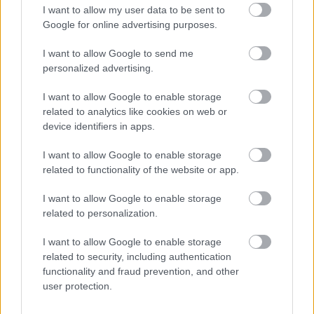
I want to allow my user data to be sent to
υψηλοί, με 50% θνησιμότητα μέσα σε δύο
Google for online advertising purposes.
χρόνια
I want to allow Google to send me
Στις 8 μεγαλύτερες χώρες του κόσμου, τα περιστατικά
personalized advertising.
προβλέπεται να φτάσουν τα 9,5 εκατομμύρια το 2033.
I want to allow Google to enable storage
related to analytics like cookies on web or
device identifiers in apps.
I want to allow Google to enable storage
related to functionality of the website or app.
I want to allow Google to enable storage
related to personalization.
I want to allow Google to enable storage
related to security, including authentication
functionality and fraud prevention, and other
user protection.
Δευτέρα, 16 Σεπτεμβρίου 2024, 16:30