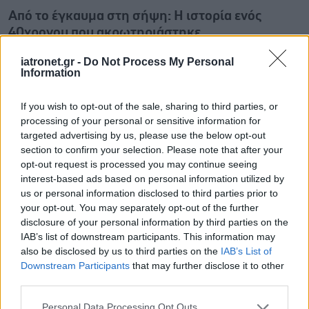
Από το έγκαυμα στη σήψη: Η ιστορία ενός
40χρονου που ακρωτηριάστηκε
Αμερικανός που έκαψε το δάχτυλό του στο τηγάνι
iatronet.gr -
Do Not Process My Personal
οδηγήθηκε σε ακρωτηριασμό των ποδιών του.
Information
If you wish to opt-out of the sale, sharing to third parties, or
processing of your personal or sensitive information for
targeted advertising by us, please use the below opt-out
section to confirm your selection. Please note that after your
opt-out request is processed you may continue seeing
interest-based ads based on personal information utilized by
us or personal information disclosed to third parties prior to
your opt-out. You may separately opt-out of the further
disclosure of your personal information by third parties on the
IAB’s list of downstream participants. This information may
also be disclosed by us to third parties on the
IAB’s List of
Downstream Participants
that may further disclose it to other
third parties.
Δευτέρα, 20 Ιανουαρίου 2025, 11:42
Please note that this website/app uses one or more Google
Personal Data Processing Opt Outs