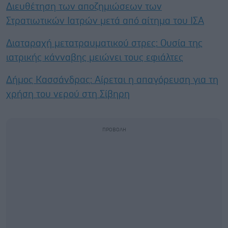
Διευθέτηση των αποζημιώσεων των
Στρατιωτικών Ιατρών μετά από αίτημα του ΙΣΑ
Διαταραχή μετατραυματικού στρες: Ουσία της
ιατρικής κάνναβης μειώνει τους εφιάλτες
Δήμος Κασσάνδρας: Αίρεται η απαγόρευση για τη
χρήση του νερού στη Σίβηρη