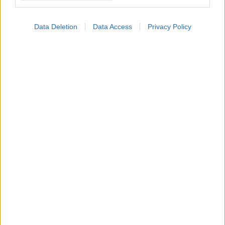
Data Deletion
Data Access
Privacy Policy
ΜΠΕΙΤΕ ΣΤΗ ΣΥΖΗΤΗΣΗ
Loading...
Προσθήκη Σχολίου