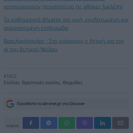
χρησιμοποιούν περισσότερο τις οθόνες [μελέτη]
Τα καθημερινά βήματα για υγιή, ενυδατωμένη και
ισορροπημένη επιδερμίδα
Βασιλακόπουλος : Στο «κόκκινο» η Αττική για τον
ιό του Δυτικού Νείλου
#TAGS
Σκύλοι
,
Θρεπτικές ουσίες
,
Θερμίδες
Προσθέστε το iatronet.gr στο Discover
shares