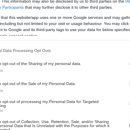
. This information may also be disclosed by us to third parties on the
IA
Participants
that may further disclose it to other third parties.
ωνικά αντισώματα (mAbs)
, μια κατηγορία φαρμάκων
 that this website/app uses one or more Google services and may gath
ελτιώσει τη θεραπεία στο σοβαρό άσθμα,
including but not limited to your visit or usage behaviour. You may click 
τας μεσολαβητές του τύπου 2 (Th2) και αλλεργικούς
 to Google and its third-party tags to use your data for below specifi
εις καταρράκτες, βρίσκονται επί του παρόντος υπό
ogle consent section.
 για την αποτελεσματικότητά τους στη ΧΑΠ.
l Data Processing Opt Outs
 κλινικές δοκιμές
έδειξαν ευεργετικά αποτελέσματα
λωνικών αντισωμάτων που στοχεύουν τη φλεγμονή
o opt-out of the Sharing of my personal data.
ίχαν στοιχεία για μια εξατομικευμένη προσέγγιση στη
In
της ΧΑΠ.
o opt-out of the Sale of my Personal Data.
αίες δεκαετίες, έχουν γίνει σημαντικές πρόοδοι στη
In
ική θεραπεία της, κυρίως με βρογχοδιασταλτικά
άσης και εισπνεόμενα κορτικοστεροειδή, που
to opt-out of processing my Personal Data for Targeted
ing.
σε βελτιωμένα συμπτώματα, μειωμένα ποσοστά
In
ων και αυξημένη επιβίωση.
o opt-out of Collection, Use, Retention, Sale, and/or Sharing
ersonal Data that Is Unrelated with the Purposes for which it
προόδους, οι τρέχουσες θεραπείες προσφέρουν
lected.