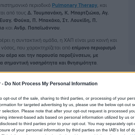
επιστημονικό περιοδικό
Pulmonary Therapy
, και
αι από τους
Δ. Τουμπανάκη, Κ. Μπαρτζιώκα, Αγ.
Ευαγ. Φούκα, Π. Μπακάκο, Στ. Λουκίδη, Π.
λο
και
Ανδρ. Παπαϊωάννου
.
ρει η συντακτική ομάδα, η ΧΑΠ είναι μια κοινή και
 νόσος, που χαρακτηρίζεται από
επίμονο περιορισμό
του αέρα και την παρουσία παροξύνσεων, με
α σημαντική νοσηρότητα και θνησιμότητα
.
Δ
r -
Do Not Process My Personal Information
αθογένεσή της είναι πολυπαραγοντική, η φλεγμονή
to opt-out of the sale, sharing to third parties, or processing of your per
γών παίζει σημαντικό ρόλο στην εξέλιξη της νόσου.
formation for targeted advertising by us, please use the below opt-out s
r selection. Please note that after your opt-out request is processed y
λεονεκτήματα των μη φαρμακευτικών και
eing interest-based ads based on personal information utilized by us or
τικών παρεμβάσεων,
υπάρχει έλλειψη θεραπειών
disclosed to third parties prior to your opt-out. You may separately opt-
σης της νόσου που στοχεύουν τους μηχανισμούς της
losure of your personal information by third parties on the IAB’s list of
ης νόσου
.