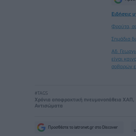
Ειδήσεις 
Φρούτα, σ
Σημάδια δ
Αδ. Γεωργι
είναι καιν
σοβαρών ε
#TAGS
Χρόνια αποφρακτική πνευμονοπάθεια ΧΑΠ
,
Αντισώματα
Προσθέστε το iatronet.gr στο Discover
s