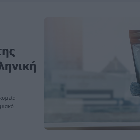
της
λληνική
κομεία
ημιακό