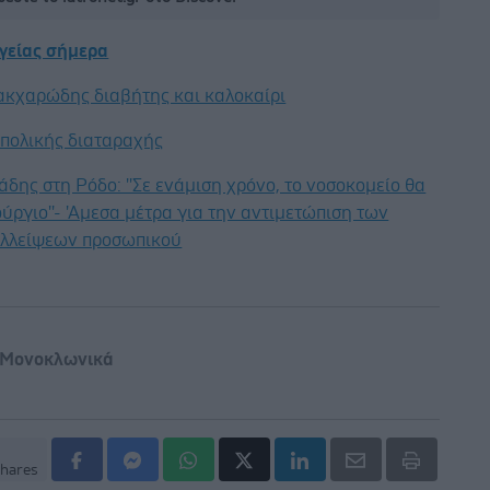
υγείας σήμερα
ακχαρώδης διαβήτης και καλοκαίρι
ιπολικής διαταραχής
άδης στη Ρόδο: ''Σε ενάμιση χρόνο, το νοσοκομείο θα
ούργιο''- 'Αμεσα μέτρα για την αντιμετώπιση των
λλείψεων προσωπικού
Μονοκλωνικά
hares