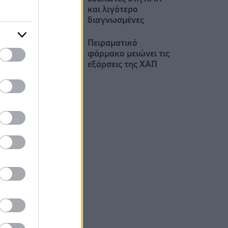
και λιγότερο
διαγνωσμένες
Πειραματικό
φάρμακο μειώνει τις
εξάρσεις της ΧΑΠ