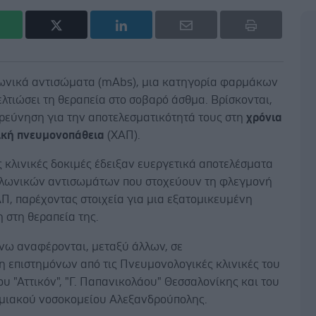
ωνικά αντισώματα (mAbs), μια κατηγορία φαρμάκων
ελτιώσει τη θεραπεία στο σοβαρό άσθμα. Βρίσκονται,
ερεύνηση για την αποτελεσματικότητά τους στη
χρόνια
κή πνευμονοπάθεια
(ΧΑΠ).
 κλινικές δοκιμές έδειξαν ευεργετικά αποτελέσματα
λωνικών αντισωμάτων που στοχεύουν τη φλεγμονή
Π, παρέχοντας στοιχεία για μια εξατομικευμένη
 στη θεραπεία της.
νω αναφέρονται, μεταξύ άλλων, σε
η επιστημόνων από τις Πνευμονολογικές κλινικές του
υ "Αττικόν", "Γ. Παπανικολάου" Θεσσαλονίκης και του
μιακού νοσοκομείου Αλεξανδρούπολης.