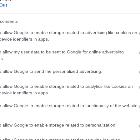
μόνο κατά 15% - 25% στη συχνότητα παροξύνσεων
,
Out
ζοντας την ανάγκη για περαιτέρω εναλλακτικές
consents
o allow Google to enable storage related to advertising like cookies on
evice identifiers in apps.
o allow my user data to be sent to Google for online advertising
ονική ομάδα αξιολόγησε πρωτότυπες ερευνητικές
s.
αι τις σχετικές κριτικές, με βάση τη γνώμη και την
 συγγραφέων.
to allow Google to send me personalized advertising.
εσματικότητα
o allow Google to enable storage related to analytics like cookies on
evice identifiers in apps.
ούν,
οι διάφορες βιολογικές θεραπείες που
ηκαν απέτυχαν να επιδείξουν σημαντική ευεργετική
o allow Google to enable storage related to functionality of the website
εκτός από αυτές που δρουν στη φλεγμονή που
αι από Th2
σε μια υποομάδα ασθενών με ηωσινόφιλη
o allow Google to enable storage related to personalization.
υτής της κακής ανταπόκρισης στα βιολογικά στη ΧΑΠ
o allow Google to enable storage related to security, including