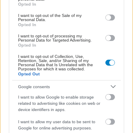
grant or deny consent to Google and its third-party tags to
Opted In
use your data for below specified purposes in below Google
consent section.
I want to opt-out of the Sale of my
shares
Personal Data.
Opted In
I want to opt-out of processing my
ΔΙΑΒΑΣΤΕ ΑΚΟΜΑ
Personal Data for Targeted Advertising.
Opted In
Οξεία καρδιακή
I want to opt-out of Collection, Use,
ανεπάρκεια: Επίθεμα
Retention, Sale, and/or Sharing of my
από βλαστοκύτταρα
Personal Data that Is Unrelated with the
Purposes for which it was collected.
βελτιώνει τη λειτουργία
Opted Out
της καρδιάς
Google consents
Ρομποτική χειρουργική,
I want to allow Google to enable storage
βλαστοκύτταρα,
related to advertising like cookies on web or
ενδοφακοί και ΑΙ στην
device identifiers in apps.
Οφθαλμολογία
I want to allow my user data to be sent to
Google for online advertising purposes.