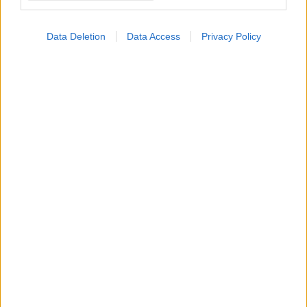
με βλαστοκύτταρα για
νευροεκφυλιστικά
Data Deletion
Data Access
Privacy Policy
νοσήματα
ΔΕΙΤΕ ΕΠΙΣΗΣ