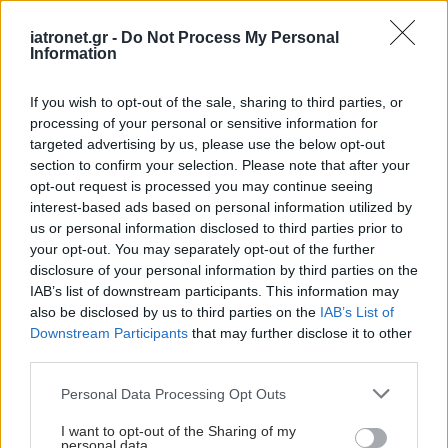
Ειδήσεις υγείας σήμερα
iatronet.gr -
Do Not Process My Personal
Information
Νέα πτώση οροφής στο Βενιζέλειο - Τι καταγγέλλει
If you wish to opt-out of the sale, sharing to third parties, or
η Ένωση Εργαζομένων
processing of your personal or sensitive information for
targeted advertising by us, please use the below opt-out
Κινόα και γλυκοπατάτες: Ποιο είναι καλύτερο για
section to confirm your selection. Please note that after your
το σάκχαρο;
opt-out request is processed you may continue seeing
interest-based ads based on personal information utilized by
Η διατήρηση της καθημερινής ρουτίνας σχετίζεται
us or personal information disclosed to third parties prior to
με λιγότερο πόνο και κατάθλιψη
your opt-out. You may separately opt-out of the further
disclosure of your personal information by third parties on the
IAB’s list of downstream participants. This information may
also be disclosed by us to third parties on the
IAB’s List of
Downstream Participants
that may further disclose it to other
#TAGS
third parties.
Βλαστοκύτταρα
,
Νόσος Πάρκινσον
Please note that this website/app uses one or more Google
Personal Data Processing Opt Outs
services and may gather and store information including but
not limited to your visit or usage behaviour. You may click to
I want to opt-out of the Sharing of my
Προσθέστε το iatronet.gr στο Discover
personal data.