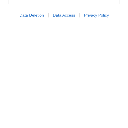
Data Deletion
Data Access
Privacy Policy
Πώς επηρεάζει η ψυχική υγεία τη σωματική