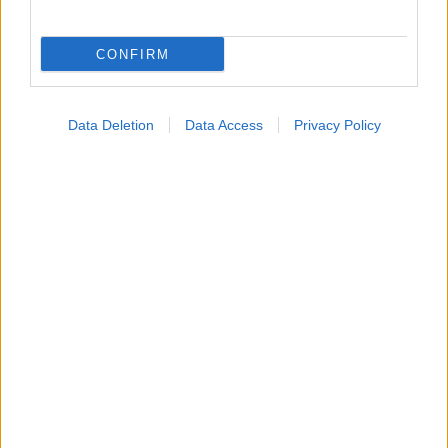
CONFIRM
Data Deletion
Data Access
Privacy Policy
Η αποφυγή 3 παραγόντων κινδύνου στη μέση ηλικία
προσθέτει 13 χρόνια χωρίς άνοια [μελέτη]