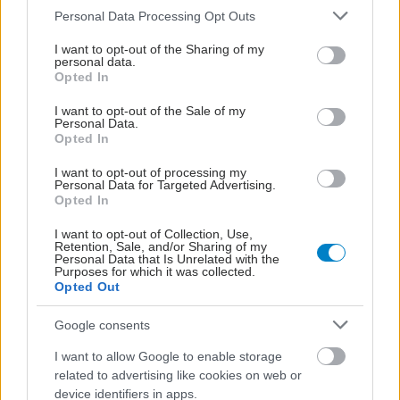
Please note that this website/app uses one or more Google
Personal Data Processing Opt Outs
services and may gather and store information including but
not limited to your visit or usage behaviour. You may click to
I want to opt-out of the Sharing of my
personal data.
grant or deny consent to Google and its third-party tags to
Opted In
use your data for below specified purposes in below Google
consent section.
I want to opt-out of the Sale of my
Personal Data.
Opted In
I want to opt-out of processing my
Personal Data for Targeted Advertising.
Opted In
I want to opt-out of Collection, Use,
Retention, Sale, and/or Sharing of my
Personal Data that Is Unrelated with the
Purposes for which it was collected.
Opted Out
Google consents
I want to allow Google to enable storage
related to advertising like cookies on web or
ΣΗΜΕΡΑ ΣΤΟ IATRONET.GR
device identifiers in apps.