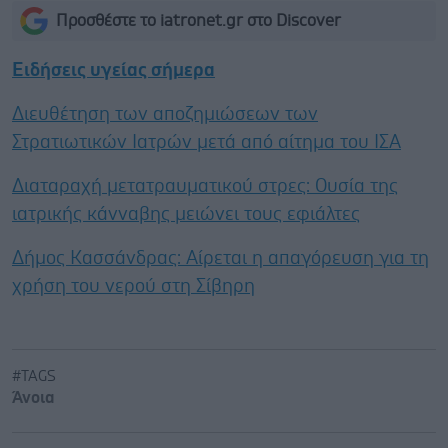
Προσθέστε το iatronet.gr στο Discover
Ειδήσεις υγείας σήμερα
Διευθέτηση των αποζημιώσεων των
Στρατιωτικών Ιατρών μετά από αίτημα του ΙΣΑ
Διαταραχή μετατραυματικού στρες: Ουσία της
ιατρικής κάνναβης μειώνει τους εφιάλτες
Δήμος Κασσάνδρας: Αίρεται η απαγόρευση για τη
χρήση του νερού στη Σίβηρη
#TAGS
Άνοια