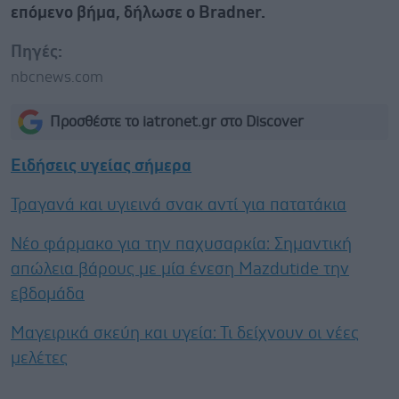
επόμενο βήμα, δήλωσε ο Bradner.
Πηγές:
nbcnews.com
Προσθέστε το iatronet.gr στο Discover
Ειδήσεις υγείας σήμερα
Τραγανά και υγιεινά σνακ αντί για πατατάκια
Νέο φάρμακο για την παχυσαρκία: Σημαντική
απώλεια βάρους με μία ένεση Mazdutide την
εβδομάδα
Μαγειρικά σκεύη και υγεία: Τι δείχνουν οι νέες
μελέτες