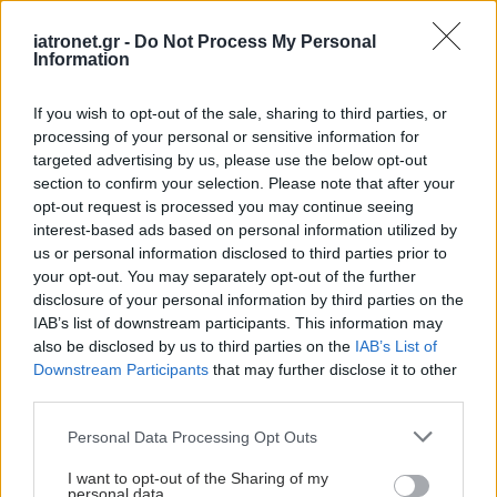
Ελληνική μελέτη: Η
παχυσαρκία των γονέων
iatronet.gr -
Do Not Process My Personal
Information
αρκεί για να
"προβλέψει" την
παχυσαρκία των
If you wish to opt-out of the sale, sharing to third parties, or
εφήβων;
processing of your personal or sensitive information for
targeted advertising by us, please use the below opt-out
Αγωνιστές υποδοχέα
section to confirm your selection. Please note that after your
GLP-1: Πιθανή
opt-out request is processed you may continue seeing
προστασία από καρκίνο
interest-based ads based on personal information utilized by
που σχετίζεται με την
us or personal information disclosed to third parties prior to
παχυσαρκία
your opt-out. You may separately opt-out of the further
disclosure of your personal information by third parties on the
IAB’s list of downstream participants. This information may
also be disclosed by us to third parties on the
IAB’s List of
Downstream Participants
that may further disclose it to other
ΔΕΙΤΕ ΕΠΙΣΗΣ
third parties.
Please note that this website/app uses one or more Google
Personal Data Processing Opt Outs
services and may gather and store information including but
not limited to your visit or usage behaviour. You may click to
I want to opt-out of the Sharing of my
personal data.