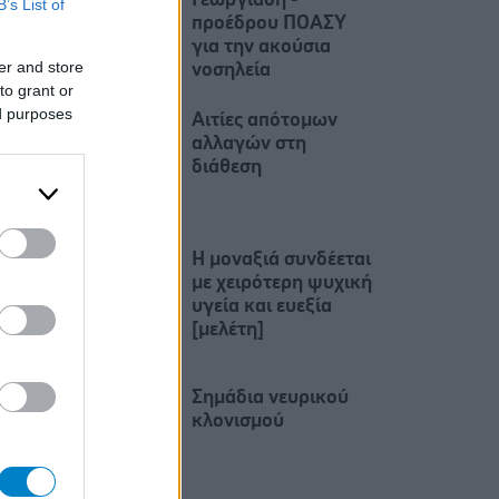
Γεωργιάδη -
B’s List of
προέδρου ΠΟΑΣΥ
για την ακούσια
er and store
νοσηλεία
to grant or
ed purposes
Αιτίες απότομων
αλλαγών στη
διάθεση
H μοναξιά συνδέεται
με χειρότερη ψυχική
υγεία και ευεξία
[μελέτη]
Σημάδια νευρικού
κλονισμού