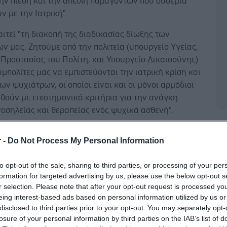
ην πίεση και την απειλή παραγόντων που ουδεμία
ν με την Ιατρική".
τεί "τη διακοπή της διαδικασίας δίωξης των
 μας. Ζητούμε από την πολιτεία (υπουργείο Υγείας,
Προστασίας του Πολίτη, και Υπουργείο Δικαιοσύνης)
υμπολίτες μας να εμπιστεύονται την ιατρική κρίση και
ν ψυχιάτρων, οι οποίοι είναι και οι μόνοι αρμόδιοι
θούν με επιστημονικά κριτήρια για την ανάγκη
οσηλείας και θεραπείας ενός ψυχικά ασθενή".
Δ
έστε το iatronet.gr στο Discover
r -
Do Not Process My Personal Information
υγείας σήμερα
to opt-out of the sale, sharing to third parties, or processing of your per
formation for targeted advertising by us, please use the below opt-out s
ακχαρώδης διαβήτης και καλοκαίρι
r selection. Please note that after your opt-out request is processed y
eing interest-based ads based on personal information utilized by us or
ιπολικής διαταραχής
disclosed to third parties prior to your opt-out. You may separately opt-
losure of your personal information by third parties on the IAB’s list of
άδης στη Ρόδο: ''Σε ενάμιση χρόνο, το νοσοκομείο θα