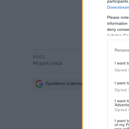
participants
είναι καιν
Downstream 
σοβαρών ε
Please note
information 
deny consent
in below Go
Persona
#TAGS
I want t
Ψυχική υγεία
Opted 
I want t
Προσθέστε το iatronet.gr στο Discover
s
Opted 
I want 
Advertis
Opted 
I want t
of my P
was col