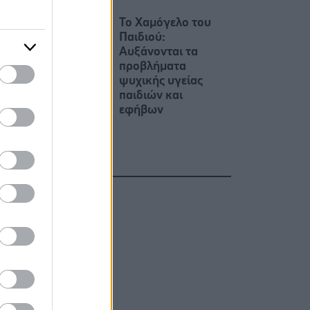
Το Χαμόγελο του
Παιδιού:
Αυξάνονται τα
προβλήματα
ψυχικής υγείας
παιδιών και
εφήβων