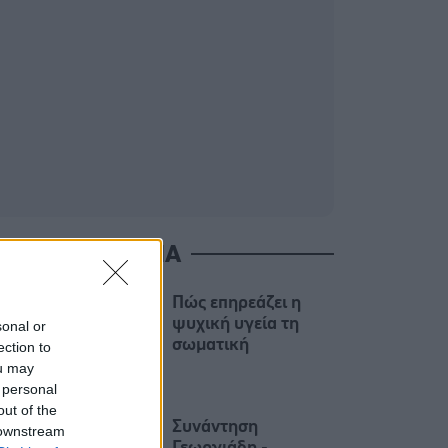
ΙΑΒΑΣΤΕ ΑΚΟΜΑ
Πώς επηρεάζει η
ψυχική υγεία τη
sonal or
σωματική
ection to
ou may
 personal
out of the
Συνάντηση
 downstream