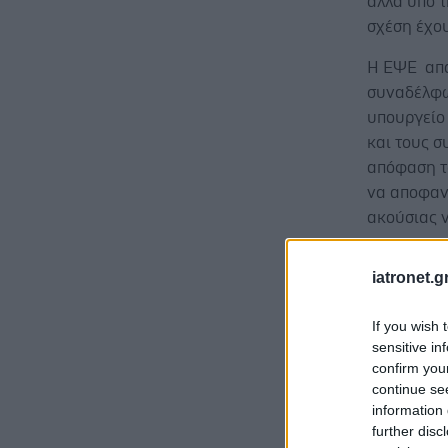
αλλά υπό τ
σχέση έχου
Η ΕΨΕ απαι
συναδέλφων
υπουργείο 
και τους σ
απόφαση τω
να αποφαν
ακούσιας ν
Προσθ
iatronet.g
Ειδήσεις 
If you wish 
sensitive in
Φρούτα, σ
confirm you
continue se
Σημάδια δ
information 
further disc
Αδ. Γεωργι