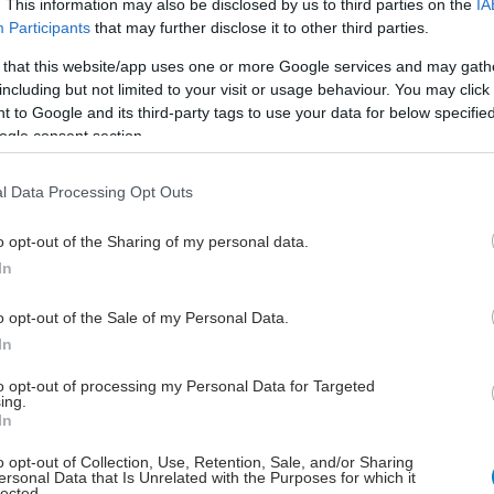
. This information may also be disclosed by us to third parties on the
IA
ούργιο''- 'Αμεσα μέτρα για την αντιμετώπιση των
Participants
that may further disclose it to other third parties.
λλείψεων προσωπικού
 that this website/app uses one or more Google services and may gath
including but not limited to your visit or usage behaviour. You may click 
 to Google and its third-party tags to use your data for below specifi
ogle consent section.
l Data Processing Opt Outs
o opt-out of the Sharing of my personal data.
In
o opt-out of the Sale of my Personal Data.
hares
In
to opt-out of processing my Personal Data for Targeted
ing.
In
o opt-out of Collection, Use, Retention, Sale, and/or Sharing
ersonal Data that Is Unrelated with the Purposes for which it
lected.