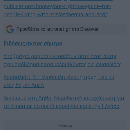
publications/know-your-rights-a-guide-for-
people-living-with-thalassaemia-and-scd/
Προσθέστε το iatronet.gr στο Discover
Ειδήσεις υγείας σήμερα
Υποβρύχια ρομπότ εντοπίζουν πότε ένας δύτης
έχει πρόβλημα παρακολουθώντας τις φυσαλίδες
Χαρδαλιάς: ''Η Ηλιούπολη είναι η αρχή'' για τις
νέες δομές ΑμεΑ
Δικαίωμα στη Λήθη: Νομοθετική κατοχύρωση για
τα άτομα με ιστορικό καρκίνου και στην Ελλάδα