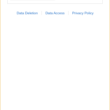
ΣΗΜΕΡΑ ΣΤΟ IATRONET.GR
Data Deletion
Data Access
Privacy Policy
Καντιντίαση: Τροφές που την προλαμβάνουν