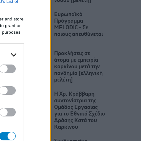
νόσου [μελέτη]
B’s List of
Ευρωπαϊκό
er and store
Πρόγραμμα
to grant or
MELODIC - Σε
ed purposes
ποιους απευθύνεται
Προκλήσεις σε
άτομα με εμπειρία
καρκίνου μετά την
πανδημία [ελληνική
μελέτη]
Η Χρ. Κράββαρη
συντονίστρια της
Ομάδας Εργασίας
για το Εθνικό Σχέδιο
Δράσης Κατά του
Καρκίνου