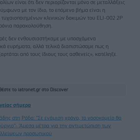
ίων είναι ότι δεν περιορίζονται μόνο σε μεταλλάξεις
Σύμφωνα με τον ίδιο, το επόμενο βήμα είναι η
 τυχαιοποιημένων κλινικών δοκιμών του ELI-002 2P
ρόνια παρακολούθηση.
ρές δεν ενθουσιαστήκαμε με υποσχόμενα
ικά ευρήματα, αλλά τελικά διαπιστώσαμε πως η
ξαρτάται από τους ίδιους τους ασθενείς», κατέληξε.
έστε το iatronet.gr στο Discover
υγείας σήμερα
άδης στη Ρόδο: ''Σε ενάμιση χρόνο, το νοσοκομείο θα
ούργιο''- 'Αμεσα μέτρα για την αντιμετώπιση των
λλείψεων προσωπικού