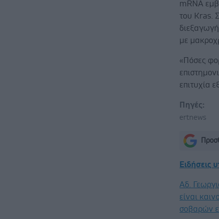
mRNA εμβολ
του Kras. 
διεξαγωγή
με μακροχ
«Πόσες φο
επιστημον
επιτυχία ε
Πηγές:
ertnews
Προσθ
Ειδήσεις 
Αδ. Γεωργι
είναι καιν
σοβαρών ε