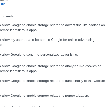
δεύουν τα Τ-κύτταρα του ανοσοποιητικού να
Out
ουν και να καταστρέφουν τα καρκινικά κύτταρα που
 μεταλλάξεις στο Kras.
consents
η παρακολούθηση 20 μηνών, οι ασθενείς χωρίστηκαν
o allow Google to enable storage related to advertising like cookies on
δες: 17 με ισχυρή ανοσοαπόκριση και 8 με
evice identifiers in apps.
ρη. Η πρώτη ομάδα παρουσίασε μεγαλύτερο χρονικό
o allow my user data to be sent to Google for online advertising
χωρίς υποτροπή και αυξημένο προσδόκιμο ζωής.
s.
4 από τους 17 ασθενείς με ισχυρή απόκριση
 σε σύγκριση με 7 από τους 8 στην ομάδα με την
to allow Google to send me personalized advertising.
ρη απόκριση.
o allow Google to enable storage related to analytics like cookies on
μελέτη βρίσκεται σε αρχικό στάδιο, με περιορισμένο
evice identifiers in apps.
ις 25 ασθενών, χωρίς ομάδα ελέγχου και με
ο δύο διαφορετικά είδη καρκίνου. Παρ’ όλα αυτά, οι
o allow Google to enable storage related to functionality of the website
ωρούν τα αποτελέσματα αξιοσημείωτα.
o allow Google to enable storage related to personalization.
ς Ιατρικής Ογκολογίας Σίο Μινγκ Λι από το
 College London, ο οποίος δεν συμμετείχε στη μελέτη,
o allow Google to enable storage related to security, including