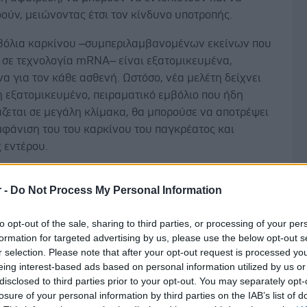
ούν, μειώνοντας έτσι τον κίνδυνο υποτροπής.
βόλια καρκίνου –συμπεριλαμβανομένων εκείνων που
ι σε τεχνολογία mRNA– είναι εξατομικευμένα,
α για τον κάθε ασθενή. Ωστόσο, νέα μελέτη δείχνει
η εξατομικευμένο, πειραματικό εμβόλιο που ήδη
ζεται σε μεγάλη κλίμακα, θα μπορούσε να αποτρέψει
μφάνιση του του καρκίνου του παγκρέατος και
 εντέρου.
ματα επιβεβαιωθούν στις επόμενες κλινικές δοκιμές,
r -
Do Not Process My Personal Information
αυτή ενδέχεται να αποδειχθεί πιο προσιτή
ερα διαθέσιμη από τα mRNA εμβόλια, ενώ
Δ
to opt-out of the sale, sharing to third parties, or processing of your per
ς να προκαλεί και λιγότερες παρενέργειες.
formation for targeted advertising by us, please use the below opt-out s
r selection. Please note that after your opt-out request is processed y
 μακροχρόνια παρακολούθηση, διαπιστώσαμε ότι οι
eing interest-based ads based on personal information utilized by us or
που ανέπτυξαν ισχυρή ανοσολογική απόκριση είχαν
disclosed to third parties prior to your opt-out. You may separately opt-
 μικρότερη πιθανότητα υποτροπής και μεγαλύτερο
losure of your personal information by third parties on the IAB’s list of
 επιβίωσης, σε σύγκριση με το ιστορικά