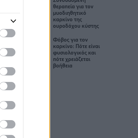
Συνδυασμένη
θεραπεία για τον
μυοδιηθητικό
καρκίνο της
ουροδόχου κύστης
Φόβος για τον
καρκίνο: Πότε είναι
φυσιολογικός και
πότε χρειάζεται
βοήθεια