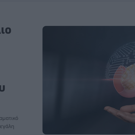
ιο
υ
ραματικό
μεγάλη