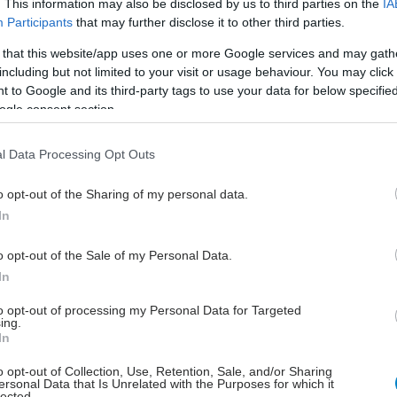
. This information may also be disclosed by us to third parties on the
IA
νο», δήλωσε ο καθηγητής Ζεβ Γουέινμπεργκ,
Participants
that may further disclose it to other third parties.
στο Πανεπιστήμιο της Καλιφόρνιας στο Λος Άντζελες
 that this website/app uses one or more Google services and may gath
υγγραφέας της μελέτης.
including but not limited to your visit or usage behaviour. You may click 
 to Google and its third-party tags to use your data for below specifi
ogle consent section.
l Data Processing Opt Outs
φείς σημείωσαν ότι το 90% των πασχόντων από
υ παγκρέατος και το 50% εκείνων με καρκίνο του
o opt-out of the Sharing of my personal data.
έρου παρουσιάζουν μεταλλάξεις στο γονίδιο Kras,
In
οκαλούν την παραγωγή μεταλλαγμένων πρωτεϊνών
εξέλεγκτη κυτταρική διαίρεση.
o opt-out of the Sale of my Personal Data.
In
 που δημοσιεύθηκε στο περιοδικό Nature Medicine, οι
to opt-out of processing my Personal Data for Targeted
χορήγησαν το εμβόλιο ELI-002 2P σε 25 ασθενείς –20
ing.
κό χειρουργικής αφαίρεσης παγκρεατικού καρκίνου
In
αρκίνο του εντέρου. Το εμβόλιο περιέχει πεπτίδια –
o opt-out of Collection, Use, Retention, Sale, and/or Sharing
υσίδες αμινοξέων, δομικά στοιχεία των πρωτεϊνών –
ersonal Data that Is Unrelated with the Purposes for which it
lected.