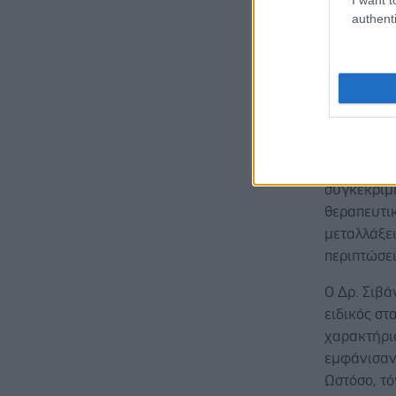
σχολίασε ό
authenti
με άλλες 
ομάδες ασ
«Με αυτά 
πιθανώς λι
συγκεκριμέ
θεραπευτικ
μεταλλάξει
περιπτώσε
Ο Δρ. Σιβ
ειδικός σ
χαρακτήρισ
εμφάνισαν
Ωστόσο, τ