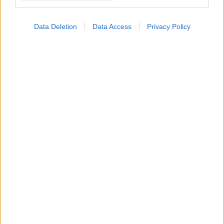
ΣΗΜΕΡΑ ΣΤΟ IATRONET.GR
Data Deletion
Data Access
Privacy Policy
Πώς η στάση του σώματος ενισχύει τη θετική διάθεση
και την ανάληψη ρίσκου