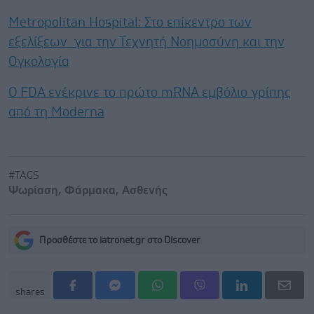
Metropolitan Hospital: Στο επίκεντρο των
εξελίξεων για την Τεχνητή Νοημοσύνη και την
Ογκολογία
Ο FDA ενέκρινε το πρώτο mRNA εμβόλιο γρίπης
από τη Moderna
#TAGS
Ψωρίαση
,
Φάρμακα
,
Ασθενής
Προσθέστε το iatronet.gr στο Discover
shares