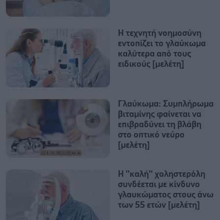
Η τεχνητή νοημοσύνη
εντοπίζει το γλαύκωμα
καλύτερα από τους
ειδικούς [μελέτη]
Γλαύκωμα: Συμπλήρωμα
βιταμίνης φαίνεται να
επιβραδύνει τη βλάβη
στο οπτικό νεύρο
[μελέτη]
Η ''καλή'' χοληστερόλη
συνδέεται με κίνδυνο
γλαυκώματος στους άνω
των 55 ετών [μελέτη]