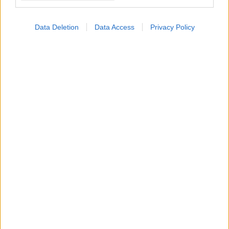
ΣΗΜΕΡΑ ΣΤΟ IATRONET.GR
Data Deletion
Data Access
Privacy Policy
Φρούτα, σακχαρώδης διαβήτης και καλοκαίρι