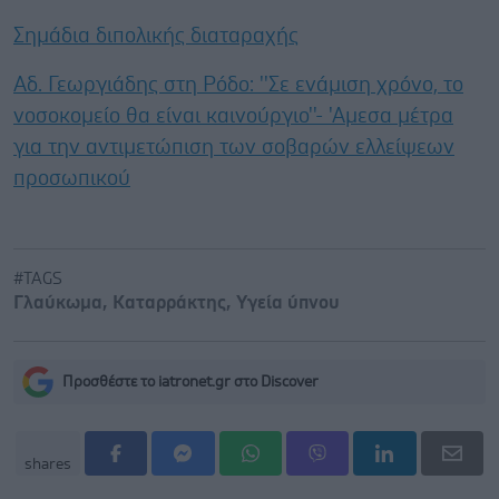
Σημάδια διπολικής διαταραχής
Αδ. Γεωργιάδης στη Ρόδο: ''Σε ενάμιση χρόνο, το
νοσοκομείο θα είναι καινούργιο''- 'Αμεσα μέτρα
για την αντιμετώπιση των σοβαρών ελλείψεων
προσωπικού
#TAGS
Γλαύκωμα
,
Καταρράκτης
,
Υγεία ύπνου
Προσθέστε το iatronet.gr στο Discover
shares