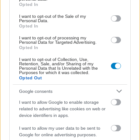
grant or deny consent to Google and its third-party tags to
Opted In
use your data for below specified purposes in below Google
consent section.
I want to opt-out of the Sale of my
Νέοι θεραπευτικοί
Personal Data.
δρόμοι για τον διαβήτη
Opted In
τύπου 1
I want to opt-out of processing my
Personal Data for Targeted Advertising.
Opted In
I want to opt-out of Collection, Use,
Διαβήτης: Ο τρόπος
Retention, Sale, and/or Sharing of my
Personal Data that Is Unrelated with the
ζωής υπερισχύει της
Purposes for which it was collected.
κληρονομικότητας
Opted Out
Google consents
I want to allow Google to enable storage
Η τεχνολογία συναντά
related to advertising like cookies on web or
τον Σακχαρώδη
device identifiers in apps.
Διαβήτη τύπου 1: ​
Σύγχρονη αρμονική
I want to allow my user data to be sent to
συμβίωση
Google for online advertising purposes.