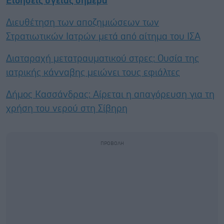
Ειδήσεις υγείας σήμερα
Διευθέτηση των αποζημιώσεων των
Στρατιωτικών Ιατρών μετά από αίτημα του ΙΣΑ
Διαταραχή μετατραυματικού στρες: Ουσία της
ιατρικής κάνναβης μειώνει τους εφιάλτες
Δήμος Κασσάνδρας: Αίρεται η απαγόρευση για τη
χρήση του νερού στη Σίβηρη