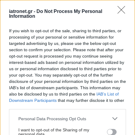
iatronet.gr -
Do Not Process My Personal
Information
#TAGS
Διαβήτης τύπου 1
,
Ινσουλίνη
If you wish to opt-out of the sale, sharing to third parties, or
processing of your personal or sensitive information for
targeted advertising by us, please use the below opt-out
section to confirm your selection. Please note that after your
Προσθέστε το iatronet.gr στο Discover
opt-out request is processed you may continue seeing
interest-based ads based on personal information utilized by
us or personal information disclosed to third parties prior to
shares
your opt-out. You may separately opt-out of the further
disclosure of your personal information by third parties on the
IAB’s list of downstream participants. This information may
ΔΙΑΒΑΣΤΕ ΑΚΟΜΑ
also be disclosed by us to third parties on the
IAB’s List of
Downstream Participants
that may further disclose it to other
third parties.
Ασφαλείς και
ξέγνοιαστες διακοπές
Please note that this website/app uses one or more Google
Personal Data Processing Opt Outs
για άτομα με διαβήτη
services and may gather and store information including but
not limited to your visit or usage behaviour. You may click to
I want to opt-out of the Sharing of my
personal data.