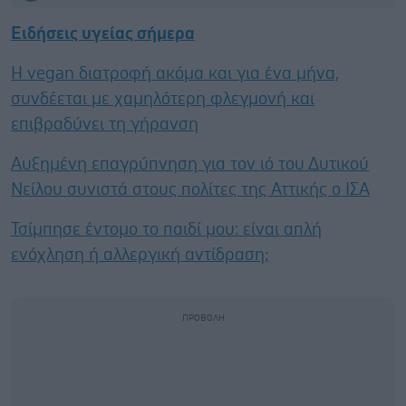
Ειδήσεις υγείας σήμερα
Η vegan διατροφή ακόμα και για ένα μήνα,
συνδέεται με χαμηλότερη φλεγμονή και
επιβραδύνει τη γήρανση
Αυξημένη επαγρύπνηση για τον ιό του Δυτικού
Νείλου συνιστά στους πολίτες της Αττικής ο ΙΣΑ
Τσίμπησε έντομο το παιδί μου: είναι απλή
ενόχληση ή αλλεργική αντίδραση;