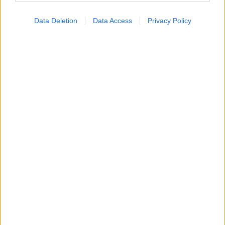
Η αποφυγή 3 παραγόντων κινδύνου στη μέση ηλικία
προσθέτει 13 χρόνια χωρίς άνοια [μελέτη]
Data Deletion
Data Access
Privacy Policy
Για υγιή οστά προτιμότερο είναι το ποδόσφαιρο
έναντι του περπατήματος [μελέτη]