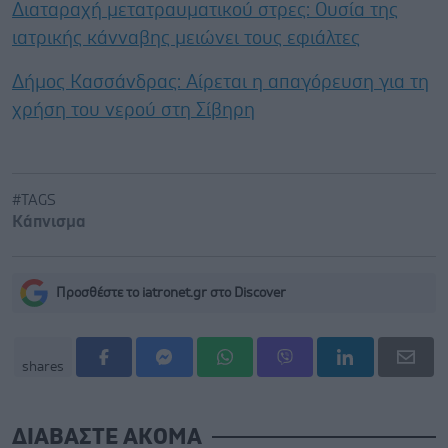
Διαταραχή μετατραυματικού στρες: Ουσία της
ιατρικής κάνναβης μειώνει τους εφιάλτες
Δήμος Κασσάνδρας: Αίρεται η απαγόρευση για τη
χρήση του νερού στη Σίβηρη
#TAGS
Κάπνισμα
Προσθέστε το iatronet.gr στο Discover
shares
ΔΙΑΒΑΣΤΕ ΑΚΟΜΑ